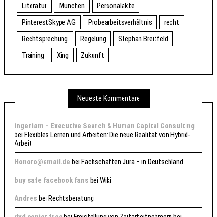
Literatur
München
Personalakte
PinterestSkype AG
Probearbeitsverhältnis
recht
Rechtsprechung
Regelung
Stephan Breitfeld
Training
Xing
Zukunft
Neueste Kommentare
ingeniam – Executive Search & Human Capital Consulting
bei
Flexibles Lernen und Arbeiten: Die neue Realität von Hybrid-
Arbeit
Honoro@email.de
bei
Fachschaften Jura – in Deutschland
buy safe facebook fans
bei
Wiki
Andres
bei
Rechtsberatung
dvd copier free
bei
Freistellung von Zeitarbeitnehmern bei