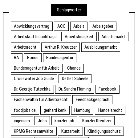
Schlagwörter
Abwicklungsvertrag
ACC
Arbeit
Arbeitgeber
Arbeitskräftenachfrage
Arbeitslosigkeit
Arbeitsmarkt
Arbeitsrecht
Arthur R. Kreutzer
Ausbildungsmarkt
BA
Bonus
Bundesagentur
Bundesagentur für Arbeit
Chance
Crosswater Job Guide
Detlef Scheele
Dr. Geertje Tutschka
Dr. Sandra Fläming
Facebook
Fachanwältin für Arbeitsrecht
Feedbackgespräch
foodjobs.de
gerhard kenk
Hamburg
Handelsrecht
ingeniam
Jobs
kanzlei-job
Kanzlei Kreutzer
KPMG Rechtsanwälte
Kurzarbeit
Kündigungsschutz