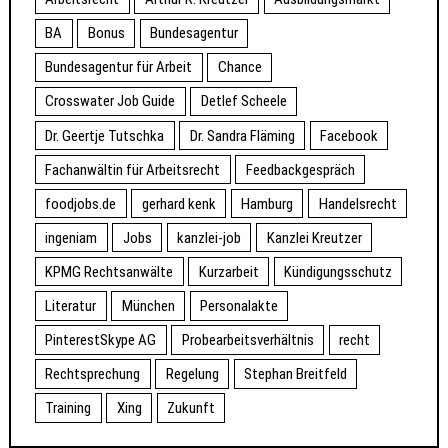
BA
Bonus
Bundesagentur
Bundesagentur für Arbeit
Chance
Crosswater Job Guide
Detlef Scheele
Dr. Geertje Tutschka
Dr. Sandra Fläming
Facebook
Fachanwältin für Arbeitsrecht
Feedbackgespräch
foodjobs.de
gerhard kenk
Hamburg
Handelsrecht
ingeniam
Jobs
kanzlei-job
Kanzlei Kreutzer
KPMG Rechtsanwälte
Kurzarbeit
Kündigungsschutz
Literatur
München
Personalakte
PinterestSkype AG
Probearbeitsverhältnis
recht
Rechtsprechung
Regelung
Stephan Breitfeld
Training
Xing
Zukunft