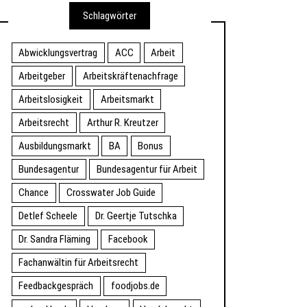
Schlagwörter
Abwicklungsvertrag
ACC
Arbeit
Arbeitgeber
Arbeitskräftenachfrage
Arbeitslosigkeit
Arbeitsmarkt
Arbeitsrecht
Arthur R. Kreutzer
Ausbildungsmarkt
BA
Bonus
Bundesagentur
Bundesagentur für Arbeit
Chance
Crosswater Job Guide
Detlef Scheele
Dr. Geertje Tutschka
Dr. Sandra Fläming
Facebook
Fachanwältin für Arbeitsrecht
Feedbackgespräch
foodjobs.de