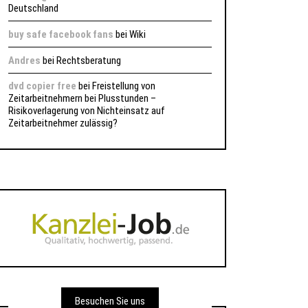
Deutschland
buy safe facebook fans
bei
Wiki
Andres
bei
Rechtsberatung
dvd copier free
bei
Freistellung von
Zeitarbeitnehmern bei Plusstunden –
Risikoverlagerung von Nichteinsatz auf
Zeitarbeitnehmer zulässig?
Besuchen Sie uns