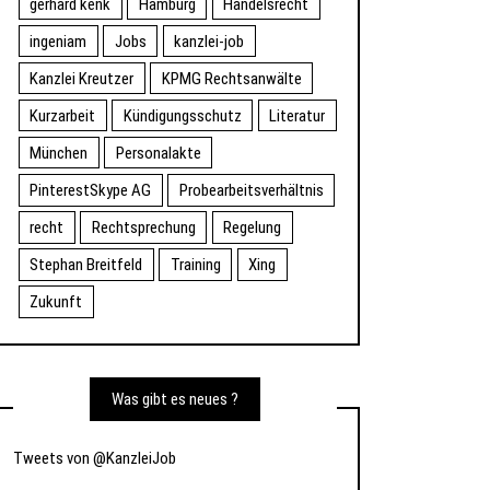
gerhard kenk
Hamburg
Handelsrecht
ingeniam
Jobs
kanzlei-job
Kanzlei Kreutzer
KPMG Rechtsanwälte
Kurzarbeit
Kündigungsschutz
Literatur
München
Personalakte
PinterestSkype AG
Probearbeitsverhältnis
recht
Rechtsprechung
Regelung
Stephan Breitfeld
Training
Xing
Zukunft
Was gibt es neues ?
Tweets von @KanzleiJob