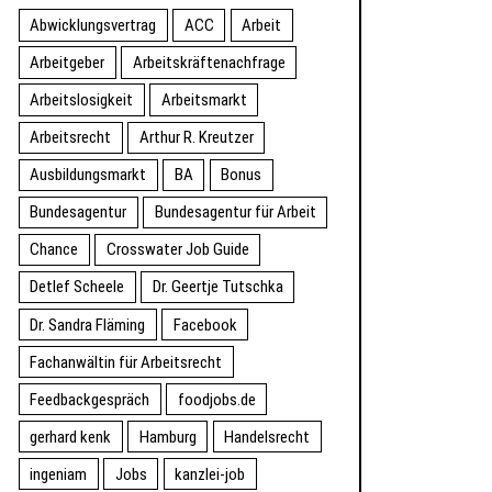
Abwicklungsvertrag
ACC
Arbeit
Arbeitgeber
Arbeitskräftenachfrage
Arbeitslosigkeit
Arbeitsmarkt
Arbeitsrecht
Arthur R. Kreutzer
Ausbildungsmarkt
BA
Bonus
Bundesagentur
Bundesagentur für Arbeit
Chance
Crosswater Job Guide
Detlef Scheele
Dr. Geertje Tutschka
Dr. Sandra Fläming
Facebook
Fachanwältin für Arbeitsrecht
Feedbackgespräch
foodjobs.de
gerhard kenk
Hamburg
Handelsrecht
ingeniam
Jobs
kanzlei-job