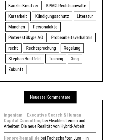
Kanzlei Kreutzer
KPMG Rechtsanwälte
Kurzarbeit
Kündigungsschutz
Literatur
München
Personalakte
PinterestSkype AG
Probearbeitsverhältnis
recht
Rechtsprechung
Regelung
Stephan Breitfeld
Training
Xing
Zukunft
Neueste Kommentare
ingeniam – Executive Search & Human
Capital Consulting
bei
Flexibles Lernen und
Arbeiten: Die neue Realität von Hybrid-Arbeit
Honoro@email.de
bei
Fachschaften Jura – in