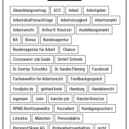
Abwicklungsvertrag
ACC
Arbeit
Arbeitgeber
Arbeitskräftenachfrage
Arbeitslosigkeit
Arbeitsmarkt
Arbeitsrecht
Arthur R. Kreutzer
Ausbildungsmarkt
BA
Bonus
Bundesagentur
Bundesagentur für Arbeit
Chance
Crosswater Job Guide
Detlef Scheele
Dr. Geertje Tutschka
Dr. Sandra Fläming
Facebook
Fachanwältin für Arbeitsrecht
Feedbackgespräch
foodjobs.de
gerhard kenk
Hamburg
Handelsrecht
ingeniam
Jobs
kanzlei-job
Kanzlei Kreutzer
KPMG Rechtsanwälte
Kurzarbeit
Kündigungsschutz
Literatur
München
Personalakte
PinterestSkype AG
Probearbeitsverhältnis
recht