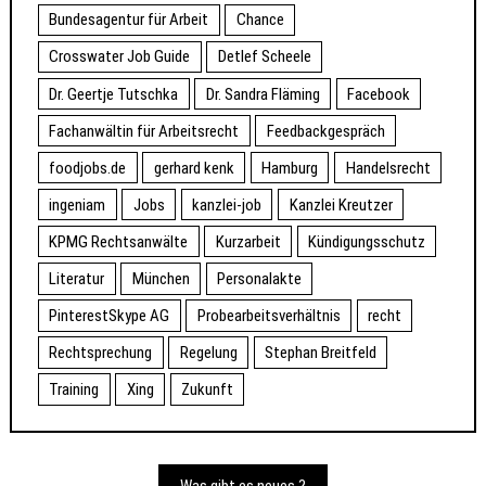
Bundesagentur für Arbeit
Chance
Crosswater Job Guide
Detlef Scheele
Dr. Geertje Tutschka
Dr. Sandra Fläming
Facebook
Fachanwältin für Arbeitsrecht
Feedbackgespräch
foodjobs.de
gerhard kenk
Hamburg
Handelsrecht
ingeniam
Jobs
kanzlei-job
Kanzlei Kreutzer
KPMG Rechtsanwälte
Kurzarbeit
Kündigungsschutz
Literatur
München
Personalakte
PinterestSkype AG
Probearbeitsverhältnis
recht
Rechtsprechung
Regelung
Stephan Breitfeld
Training
Xing
Zukunft