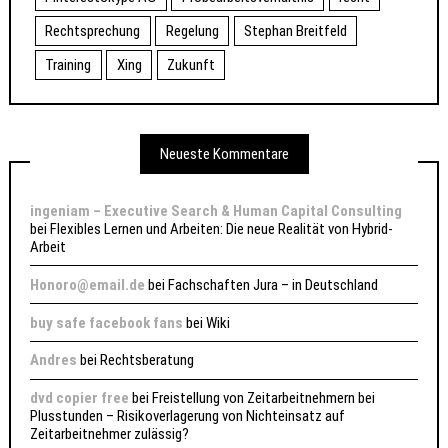
Rechtsprechung
Regelung
Stephan Breitfeld
Training
Xing
Zukunft
Neueste Kommentare
ingeniam – Executive Search & Human Capital Consulting
bei
Flexibles Lernen und Arbeiten: Die neue Realität von Hybrid-
Arbeit
Honoro@email.de
bei
Fachschaften Jura – in Deutschland
buy safe facebook fans
bei
Wiki
Andres
bei
Rechtsberatung
dvd copier free
bei
Freistellung von Zeitarbeitnehmern bei
Plusstunden – Risikoverlagerung von Nichteinsatz auf
Zeitarbeitnehmer zulässig?