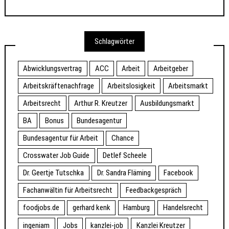
Schlagwörter
Abwicklungsvertrag
ACC
Arbeit
Arbeitgeber
Arbeitskräftenachfrage
Arbeitslosigkeit
Arbeitsmarkt
Arbeitsrecht
Arthur R. Kreutzer
Ausbildungsmarkt
BA
Bonus
Bundesagentur
Bundesagentur für Arbeit
Chance
Crosswater Job Guide
Detlef Scheele
Dr. Geertje Tutschka
Dr. Sandra Fläming
Facebook
Fachanwältin für Arbeitsrecht
Feedbackgespräch
foodjobs.de
gerhard kenk
Hamburg
Handelsrecht
ingeniam
Jobs
kanzlei-job
Kanzlei Kreutzer