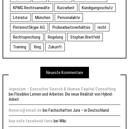
KPMG Rechtsanwälte
Kurzarbeit
Kündigungsschutz
Literatur
München
Personalakte
PinterestSkype AG
Probearbeitsverhältnis
recht
Rechtsprechung
Regelung
Stephan Breitfeld
Training
Xing
Zukunft
Neueste Kommentare
ingeniam – Executive Search & Human Capital Consulting
bei
Flexibles Lernen und Arbeiten: Die neue Realität von Hybrid-
Arbeit
Honoro@email.de
bei
Fachschaften Jura – in Deutschland
buy safe facebook fans
bei
Wiki