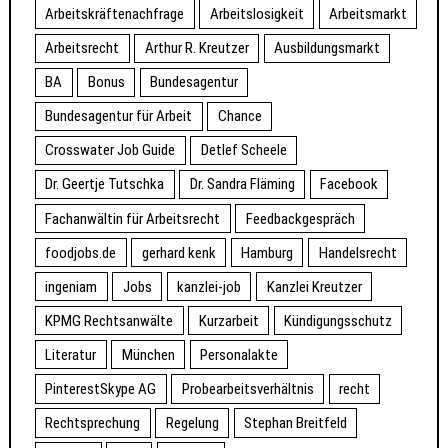
Arbeitskräftenachfrage
Arbeitslosigkeit
Arbeitsmarkt
Arbeitsrecht
Arthur R. Kreutzer
Ausbildungsmarkt
BA
Bonus
Bundesagentur
Bundesagentur für Arbeit
Chance
Crosswater Job Guide
Detlef Scheele
Dr. Geertje Tutschka
Dr. Sandra Fläming
Facebook
Fachanwältin für Arbeitsrecht
Feedbackgespräch
foodjobs.de
gerhard kenk
Hamburg
Handelsrecht
ingeniam
Jobs
kanzlei-job
Kanzlei Kreutzer
KPMG Rechtsanwälte
Kurzarbeit
Kündigungsschutz
Literatur
München
Personalakte
PinterestSkype AG
Probearbeitsverhältnis
recht
Rechtsprechung
Regelung
Stephan Breitfeld