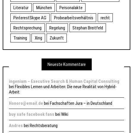
Literatur
München
Personalakte
PinterestSkype AG
Probearbeitsverhältnis
recht
Rechtsprechung
Regelung
Stephan Breitfeld
Training
Xing
Zukunft
Neueste Kommentare
ingeniam – Executive Search & Human Capital Consulting
bei
Flexibles Lernen und Arbeiten: Die neue Realität von Hybrid-
Arbeit
Honoro@email.de
bei
Fachschaften Jura – in Deutschland
buy safe facebook fans
bei
Wiki
Andres
bei
Rechtsberatung