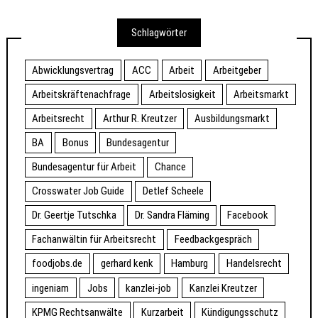
Schlagwörter
Abwicklungsvertrag
ACC
Arbeit
Arbeitgeber
Arbeitskräftenachfrage
Arbeitslosigkeit
Arbeitsmarkt
Arbeitsrecht
Arthur R. Kreutzer
Ausbildungsmarkt
BA
Bonus
Bundesagentur
Bundesagentur für Arbeit
Chance
Crosswater Job Guide
Detlef Scheele
Dr. Geertje Tutschka
Dr. Sandra Fläming
Facebook
Fachanwältin für Arbeitsrecht
Feedbackgespräch
foodjobs.de
gerhard kenk
Hamburg
Handelsrecht
ingeniam
Jobs
kanzlei-job
Kanzlei Kreutzer
KPMG Rechtsanwälte
Kurzarbeit
Kündigungsschutz