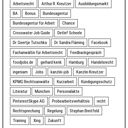
Arbeitsrecht
Arthur R. Kreutzer
Ausbildungsmarkt
BA
Bonus
Bundesagentur
Bundesagentur für Arbeit
Chance
Crosswater Job Guide
Detlef Scheele
Dr. Geertje Tutschka
Dr. Sandra Fläming
Facebook
Fachanwältin für Arbeitsrecht
Feedbackgespräch
foodjobs.de
gerhard kenk
Hamburg
Handelsrecht
ingeniam
Jobs
kanzlei-job
Kanzlei Kreutzer
KPMG Rechtsanwälte
Kurzarbeit
Kündigungsschutz
Literatur
München
Personalakte
PinterestSkype AG
Probearbeitsverhältnis
recht
Rechtsprechung
Regelung
Stephan Breitfeld
Training
Xing
Zukunft