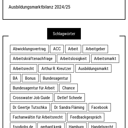
Ausbildungsmarktbilanz 2024/25
Schlagwörter
Abwicklungsvertrag
ACC
Arbeit
Arbeitgeber
Arbeitskräftenachfrage
Arbeitslosigkeit
Arbeitsmarkt
Arbeitsrecht
Arthur R. Kreutzer
Ausbildungsmarkt
BA
Bonus
Bundesagentur
Bundesagentur für Arbeit
Chance
Crosswater Job Guide
Detlef Scheele
Dr. Geertje Tutschka
Dr. Sandra Fläming
Facebook
Fachanwältin für Arbeitsrecht
Feedbackgespräch
foodjobs.de
gerhard kenk
Hamburg
Handelsrecht