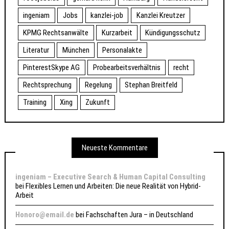
ingeniam
Jobs
kanzlei-job
Kanzlei Kreutzer
KPMG Rechtsanwälte
Kurzarbeit
Kündigungsschutz
Literatur
München
Personalakte
PinterestSkype AG
Probearbeitsverhältnis
recht
Rechtsprechung
Regelung
Stephan Breitfeld
Training
Xing
Zukunft
Neueste Kommentare
ingeniam – Executive Search & Human Capital Consulting
bei
Flexibles Lernen und Arbeiten: Die neue Realität von Hybrid-
Arbeit
Honoro@email.de
bei
Fachschaften Jura – in Deutschland