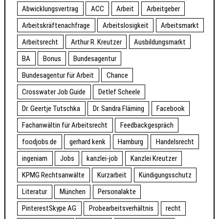
Abwicklungsvertrag
ACC
Arbeit
Arbeitgeber
Arbeitskräftenachfrage
Arbeitslosigkeit
Arbeitsmarkt
Arbeitsrecht
Arthur R. Kreutzer
Ausbildungsmarkt
BA
Bonus
Bundesagentur
Bundesagentur für Arbeit
Chance
Crosswater Job Guide
Detlef Scheele
Dr. Geertje Tutschka
Dr. Sandra Fläming
Facebook
Fachanwältin für Arbeitsrecht
Feedbackgespräch
foodjobs.de
gerhard kenk
Hamburg
Handelsrecht
ingeniam
Jobs
kanzlei-job
Kanzlei Kreutzer
KPMG Rechtsanwälte
Kurzarbeit
Kündigungsschutz
Literatur
München
Personalakte
PinterestSkype AG
Probearbeitsverhältnis
recht