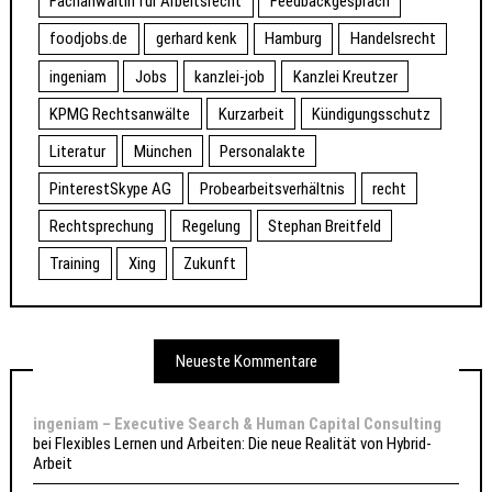
Fachanwältin für Arbeitsrecht
Feedbackgespräch
foodjobs.de
gerhard kenk
Hamburg
Handelsrecht
ingeniam
Jobs
kanzlei-job
Kanzlei Kreutzer
KPMG Rechtsanwälte
Kurzarbeit
Kündigungsschutz
Literatur
München
Personalakte
PinterestSkype AG
Probearbeitsverhältnis
recht
Rechtsprechung
Regelung
Stephan Breitfeld
Training
Xing
Zukunft
Neueste Kommentare
ingeniam – Executive Search & Human Capital Consulting
bei
Flexibles Lernen und Arbeiten: Die neue Realität von Hybrid-
Arbeit