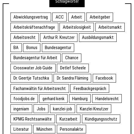
Schlagwörter
Abwicklungsvertrag
ACC
Arbeit
Arbeitgeber
Arbeitskräftenachfrage
Arbeitslosigkeit
Arbeitsmarkt
Arbeitsrecht
Arthur R. Kreutzer
Ausbildungsmarkt
BA
Bonus
Bundesagentur
Bundesagentur für Arbeit
Chance
Crosswater Job Guide
Detlef Scheele
Dr. Geertje Tutschka
Dr. Sandra Fläming
Facebook
Fachanwältin für Arbeitsrecht
Feedbackgespräch
foodjobs.de
gerhard kenk
Hamburg
Handelsrecht
ingeniam
Jobs
kanzlei-job
Kanzlei Kreutzer
KPMG Rechtsanwälte
Kurzarbeit
Kündigungsschutz
Literatur
München
Personalakte