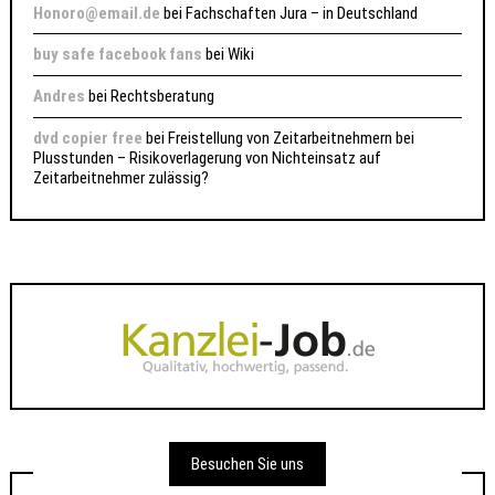
Honoro@email.de
bei
Fachschaften Jura – in Deutschland
buy safe facebook fans
bei
Wiki
Andres
bei
Rechtsberatung
dvd copier free
bei
Freistellung von Zeitarbeitnehmern bei
Plusstunden – Risikoverlagerung von Nichteinsatz auf
Zeitarbeitnehmer zulässig?
Besuchen Sie uns