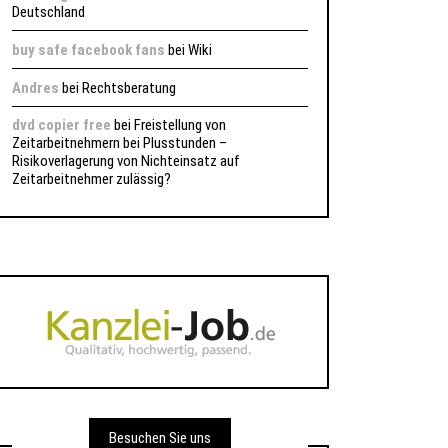
Deutschland
buy safe facebook fans
bei
Wiki
Andres
bei
Rechtsberatung
dvd copier free
bei
Freistellung von
Zeitarbeitnehmern bei Plusstunden –
Risikoverlagerung von Nichteinsatz auf
Zeitarbeitnehmer zulässig?
Besuchen Sie uns