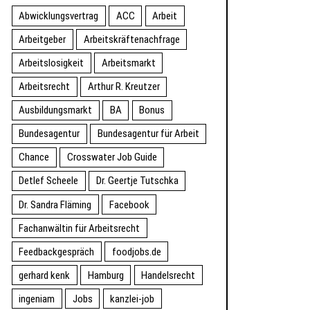
Abwicklungsvertrag
ACC
Arbeit
Arbeitgeber
Arbeitskräftenachfrage
Arbeitslosigkeit
Arbeitsmarkt
Arbeitsrecht
Arthur R. Kreutzer
Ausbildungsmarkt
BA
Bonus
Bundesagentur
Bundesagentur für Arbeit
Chance
Crosswater Job Guide
Detlef Scheele
Dr. Geertje Tutschka
Dr. Sandra Fläming
Facebook
Fachanwältin für Arbeitsrecht
Feedbackgespräch
foodjobs.de
gerhard kenk
Hamburg
Handelsrecht
ingeniam
Jobs
kanzlei-job