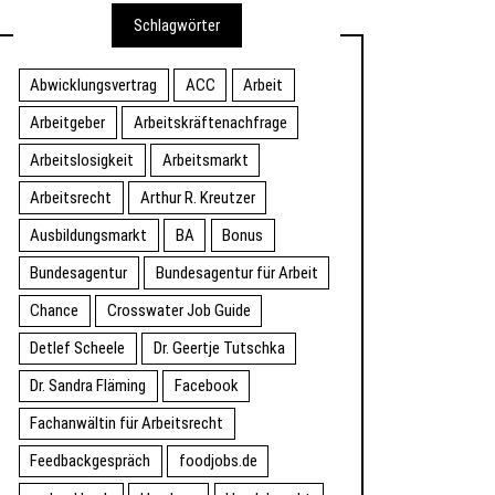
Schlagwörter
Abwicklungsvertrag
ACC
Arbeit
Arbeitgeber
Arbeitskräftenachfrage
Arbeitslosigkeit
Arbeitsmarkt
Arbeitsrecht
Arthur R. Kreutzer
Ausbildungsmarkt
BA
Bonus
Bundesagentur
Bundesagentur für Arbeit
Chance
Crosswater Job Guide
Detlef Scheele
Dr. Geertje Tutschka
Dr. Sandra Fläming
Facebook
Fachanwältin für Arbeitsrecht
Feedbackgespräch
foodjobs.de