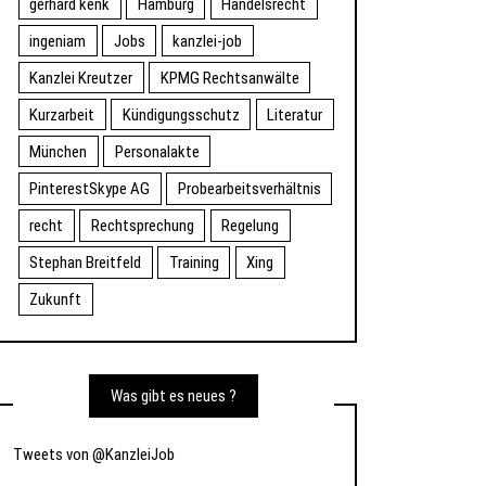
gerhard kenk
Hamburg
Handelsrecht
ingeniam
Jobs
kanzlei-job
Kanzlei Kreutzer
KPMG Rechtsanwälte
Kurzarbeit
Kündigungsschutz
Literatur
München
Personalakte
PinterestSkype AG
Probearbeitsverhältnis
recht
Rechtsprechung
Regelung
Stephan Breitfeld
Training
Xing
Zukunft
Was gibt es neues ?
Tweets von @KanzleiJob