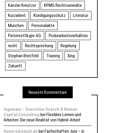
Kanzlei Kreutzer
KPMG Rechtsanwälte
Kurzarbeit
Kündigungsschutz
Literatur
München
Personalakte
PinterestSkype AG
Probearbeitsverhältnis
recht
Rechtsprechung
Regelung
Stephan Breitfeld
Training
Xing
Zukunft
Neueste Kommentare
ingeniam – Executive Search & Human
Capital Consulting
bei
Flexibles Lernen und
Arbeiten: Die neue Realität von Hybrid-Arbeit
Honoro@email.de
bei
Fachschaften Jura – in