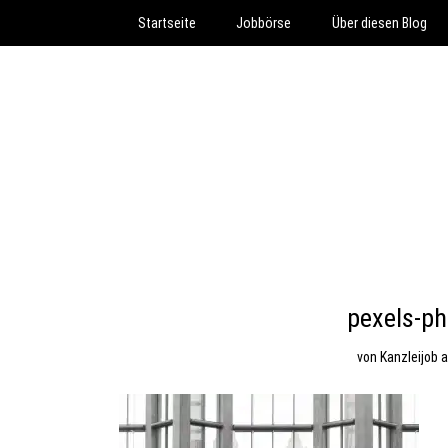
Startseite
Jobbörse
Über diesen Blog
pexels-p
von
Kanzleijob