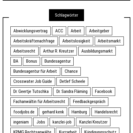
Schlagwörter
Abwicklungsvertrag
ACC
Arbeit
Arbeitgeber
Arbeitskräftenachfrage
Arbeitslosigkeit
Arbeitsmarkt
Arbeitsrecht
Arthur R. Kreutzer
Ausbildungsmarkt
BA
Bonus
Bundesagentur
Bundesagentur für Arbeit
Chance
Crosswater Job Guide
Detlef Scheele
Dr. Geertje Tutschka
Dr. Sandra Fläming
Facebook
Fachanwältin für Arbeitsrecht
Feedbackgespräch
foodjobs.de
gerhard kenk
Hamburg
Handelsrecht
ingeniam
Jobs
kanzlei-job
Kanzlei Kreutzer
KPMG Rechtsanwälte
Kurzarbeit
Kündigungsschutz