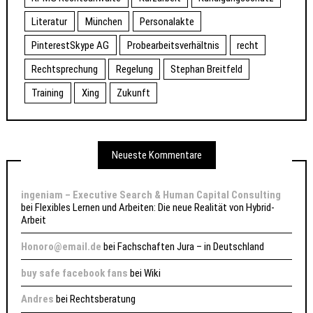
Literatur
München
Personalakte
PinterestSkype AG
Probearbeitsverhältnis
recht
Rechtsprechung
Regelung
Stephan Breitfeld
Training
Xing
Zukunft
Neueste Kommentare
ingeniam – Executive Search & Human Capital Consulting
bei
Flexibles Lernen und Arbeiten: Die neue Realität von Hybrid-
Arbeit
Honoro@email.de
bei
Fachschaften Jura – in Deutschland
buy safe facebook fans
bei
Wiki
Andres
bei
Rechtsberatung