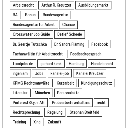
Arbeitsrecht
Arthur R. Kreutzer
Ausbildungsmarkt
BA
Bonus
Bundesagentur
Bundesagentur für Arbeit
Chance
Crosswater Job Guide
Detlef Scheele
Dr. Geertje Tutschka
Dr. Sandra Fläming
Facebook
Fachanwältin für Arbeitsrecht
Feedbackgespräch
foodjobs.de
gerhard kenk
Hamburg
Handelsrecht
ingeniam
Jobs
kanzlei-job
Kanzlei Kreutzer
KPMG Rechtsanwälte
Kurzarbeit
Kündigungsschutz
Literatur
München
Personalakte
PinterestSkype AG
Probearbeitsverhältnis
recht
Rechtsprechung
Regelung
Stephan Breitfeld
Training
Xing
Zukunft