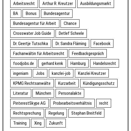
Arbeitsrecht
Arthur R. Kreutzer
Ausbildungsmarkt
BA
Bonus
Bundesagentur
Bundesagentur für Arbeit
Chance
Crosswater Job Guide
Detlef Scheele
Dr. Geertje Tutschka
Dr. Sandra Fläming
Facebook
Fachanwältin für Arbeitsrecht
Feedbackgespräch
foodjobs.de
gerhard kenk
Hamburg
Handelsrecht
ingeniam
Jobs
kanzlei-job
Kanzlei Kreutzer
KPMG Rechtsanwälte
Kurzarbeit
Kündigungsschutz
Literatur
München
Personalakte
PinterestSkype AG
Probearbeitsverhältnis
recht
Rechtsprechung
Regelung
Stephan Breitfeld
Training
Xing
Zukunft