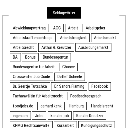
Schlagwörter
Abwicklungsvertrag
ACC
Arbeit
Arbeitgeber
Arbeitskräftenachfrage
Arbeitslosigkeit
Arbeitsmarkt
Arbeitsrecht
Arthur R. Kreutzer
Ausbildungsmarkt
BA
Bonus
Bundesagentur
Bundesagentur für Arbeit
Chance
Crosswater Job Guide
Detlef Scheele
Dr. Geertje Tutschka
Dr. Sandra Fläming
Facebook
Fachanwältin für Arbeitsrecht
Feedbackgespräch
foodjobs.de
gerhard kenk
Hamburg
Handelsrecht
ingeniam
Jobs
kanzlei-job
Kanzlei Kreutzer
KPMG Rechtsanwälte
Kurzarbeit
Kündigungsschutz