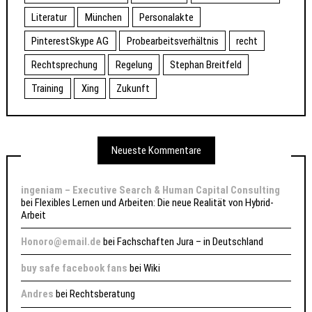
Literatur
München
Personalakte
PinterestSkype AG
Probearbeitsverhältnis
recht
Rechtsprechung
Regelung
Stephan Breitfeld
Training
Xing
Zukunft
Neueste Kommentare
ingeniam – Executive Search & Human Capital Consulting
bei
Flexibles Lernen und Arbeiten: Die neue Realität von Hybrid-
Arbeit
Honoro@email.de
bei
Fachschaften Jura – in Deutschland
buy safe facebook fans
bei
Wiki
Andres
bei
Rechtsberatung