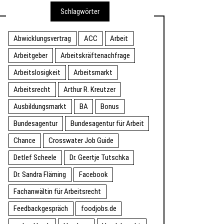
Schlagwörter
Abwicklungsvertrag
ACC
Arbeit
Arbeitgeber
Arbeitskräftenachfrage
Arbeitslosigkeit
Arbeitsmarkt
Arbeitsrecht
Arthur R. Kreutzer
Ausbildungsmarkt
BA
Bonus
Bundesagentur
Bundesagentur für Arbeit
Chance
Crosswater Job Guide
Detlef Scheele
Dr. Geertje Tutschka
Dr. Sandra Fläming
Facebook
Fachanwältin für Arbeitsrecht
Feedbackgespräch
foodjobs.de