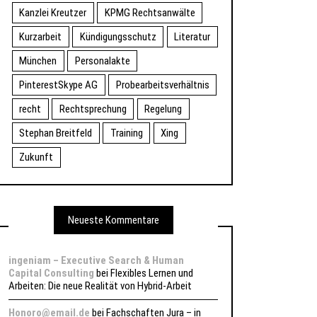
Kanzlei Kreutzer
KPMG Rechtsanwälte
Kurzarbeit
Kündigungsschutz
Literatur
München
Personalakte
PinterestSkype AG
Probearbeitsverhältnis
recht
Rechtsprechung
Regelung
Stephan Breitfeld
Training
Xing
Zukunft
Neueste Kommentare
ingeniam – Executive Search & Human
Capital Consulting
bei
Flexibles Lernen und
Arbeiten: Die neue Realität von Hybrid-Arbeit
Honoro@email.de
bei
Fachschaften Jura – in