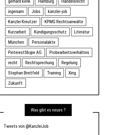
gerhard kenk
Hamburg
Handelsrecht
ingeniam
Jobs
kanzlei-job
Kanzlei Kreutzer
KPMG Rechtsanwälte
Kurzarbeit
Kündigungsschutz
Literatur
München
Personalakte
PinterestSkype AG
Probearbeitsverhältnis
recht
Rechtsprechung
Regelung
Stephan Breitfeld
Training
Xing
Zukunft
Was gibt es neues ?
Tweets von @KanzleiJob