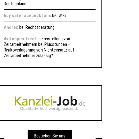
Deutschland
buy safe facebook fans
bei
Wiki
Andres
bei
Rechtsberatung
dvd copier free
bei
Freistellung von
Zeitarbeitnehmern bei Plusstunden –
Risikoverlagerung von Nichteinsatz auf
Zeitarbeitnehmer zulässig?
Besuchen Sie uns