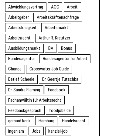
Abwicklungsvertrag
ACC
Arbeit
Arbeitgeber
Arbeitskräftenachfrage
Arbeitslosigkeit
Arbeitsmarkt
Arbeitsrecht
Arthur R. Kreutzer
Ausbildungsmarkt
BA
Bonus
Bundesagentur
Bundesagentur für Arbeit
Chance
Crosswater Job Guide
Detlef Scheele
Dr. Geertje Tutschka
Dr. Sandra Fläming
Facebook
Fachanwältin für Arbeitsrecht
Feedbackgespräch
foodjobs.de
gerhard kenk
Hamburg
Handelsrecht
ingeniam
Jobs
kanzlei-job