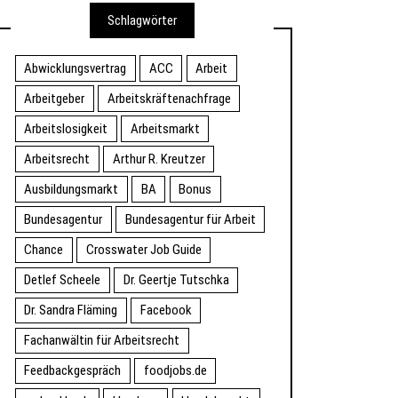
Schlagwörter
Abwicklungsvertrag
ACC
Arbeit
Arbeitgeber
Arbeitskräftenachfrage
Arbeitslosigkeit
Arbeitsmarkt
Arbeitsrecht
Arthur R. Kreutzer
Ausbildungsmarkt
BA
Bonus
Bundesagentur
Bundesagentur für Arbeit
Chance
Crosswater Job Guide
Detlef Scheele
Dr. Geertje Tutschka
Dr. Sandra Fläming
Facebook
Fachanwältin für Arbeitsrecht
Feedbackgespräch
foodjobs.de