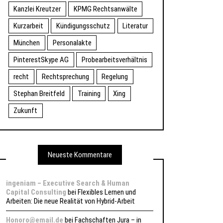
Kanzlei Kreutzer
KPMG Rechtsanwälte
Kurzarbeit
Kündigungsschutz
Literatur
München
Personalakte
PinterestSkype AG
Probearbeitsverhältnis
recht
Rechtsprechung
Regelung
Stephan Breitfeld
Training
Xing
Zukunft
Neueste Kommentare
ingeniam – Executive Search & Human
Capital Consulting
bei
Flexibles Lernen und
Arbeiten: Die neue Realität von Hybrid-Arbeit
Honoro@email.de
bei
Fachschaften Jura – in