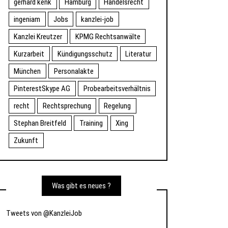
gerhard kenk
Hamburg
Handelsrecht
ingeniam
Jobs
kanzlei-job
Kanzlei Kreutzer
KPMG Rechtsanwälte
Kurzarbeit
Kündigungsschutz
Literatur
München
Personalakte
PinterestSkype AG
Probearbeitsverhältnis
recht
Rechtsprechung
Regelung
Stephan Breitfeld
Training
Xing
Zukunft
Was gibt es neues ?
Tweets von @KanzleiJob