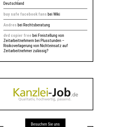
Deutschland
buy safe facebook fans
bei
Wiki
Andres
bei
Rechtsberatung
dvd copier free
bei
Freistellung von
Zeitarbeitnehmern bei Plusstunden –
Risikoverlagerung von Nichteinsatz auf
Zeitarbeitnehmer zulässig?
Besuchen Sie uns