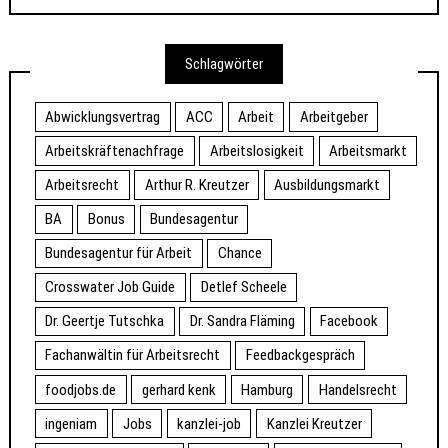
Schlagwörter
Abwicklungsvertrag
ACC
Arbeit
Arbeitgeber
Arbeitskräftenachfrage
Arbeitslosigkeit
Arbeitsmarkt
Arbeitsrecht
Arthur R. Kreutzer
Ausbildungsmarkt
BA
Bonus
Bundesagentur
Bundesagentur für Arbeit
Chance
Crosswater Job Guide
Detlef Scheele
Dr. Geertje Tutschka
Dr. Sandra Fläming
Facebook
Fachanwältin für Arbeitsrecht
Feedbackgespräch
foodjobs.de
gerhard kenk
Hamburg
Handelsrecht
ingeniam
Jobs
kanzlei-job
Kanzlei Kreutzer