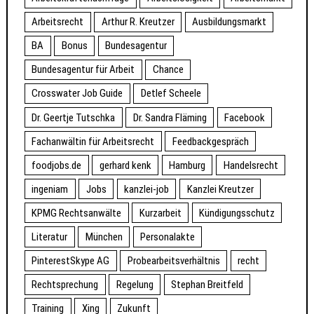
Arbeitsrecht
Arthur R. Kreutzer
Ausbildungsmarkt
BA
Bonus
Bundesagentur
Bundesagentur für Arbeit
Chance
Crosswater Job Guide
Detlef Scheele
Dr. Geertje Tutschka
Dr. Sandra Fläming
Facebook
Fachanwältin für Arbeitsrecht
Feedbackgespräch
foodjobs.de
gerhard kenk
Hamburg
Handelsrecht
ingeniam
Jobs
kanzlei-job
Kanzlei Kreutzer
KPMG Rechtsanwälte
Kurzarbeit
Kündigungsschutz
Literatur
München
Personalakte
PinterestSkype AG
Probearbeitsverhältnis
recht
Rechtsprechung
Regelung
Stephan Breitfeld
Training
Xing
Zukunft