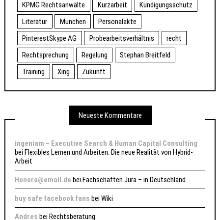
KPMG Rechtsanwälte
Kurzarbeit
Kündigungsschutz
Literatur
München
Personalakte
PinterestSkype AG
Probearbeitsverhältnis
recht
Rechtsprechung
Regelung
Stephan Breitfeld
Training
Xing
Zukunft
Neueste Kommentare
ingeniam – Executive Search & Human Capital Consulting
bei
Flexibles Lernen und Arbeiten: Die neue Realität von Hybrid-
Arbeit
Honoro@email.de
bei
Fachschaften Jura – in Deutschland
buy safe facebook fans
bei
Wiki
Andres
bei
Rechtsberatung