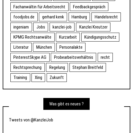
Fachanwältin für Arbeitsrecht
Feedbackgespräch
foodjobs.de
gerhard kenk
Hamburg
Handelsrecht
ingeniam
Jobs
kanzlei-job
Kanzlei Kreutzer
KPMG Rechtsanwälte
Kurzarbeit
Kündigungsschutz
Literatur
München
Personalakte
PinterestSkype AG
Probearbeitsverhältnis
recht
Rechtsprechung
Regelung
Stephan Breitfeld
Training
Xing
Zukunft
Was gibt es neues ?
Tweets von @KanzleiJob