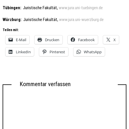
Tübingen
:
Juristische Fakultät,
www.jura.uni-tuebingen.de
Würzburg
:
Juristische Fakultät,
www.jura.uni-wuerzburg.de
Teilen mit:
E-Mail
Drucken
Facebook
X
LinkedIn
Pinterest
WhatsApp
Kommentar verfassen