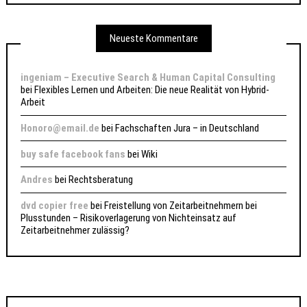
Neueste Kommentare
ingeniam – Executive Search & Human Capital Consulting
bei
Flexibles Lernen und Arbeiten: Die neue Realität von Hybrid-
Arbeit
Honoro@email.de
bei
Fachschaften Jura – in Deutschland
buy safe facebook fans
bei
Wiki
Andres
bei
Rechtsberatung
dvd copier free
bei
Freistellung von Zeitarbeitnehmern bei
Plusstunden – Risikoverlagerung von Nichteinsatz auf
Zeitarbeitnehmer zulässig?