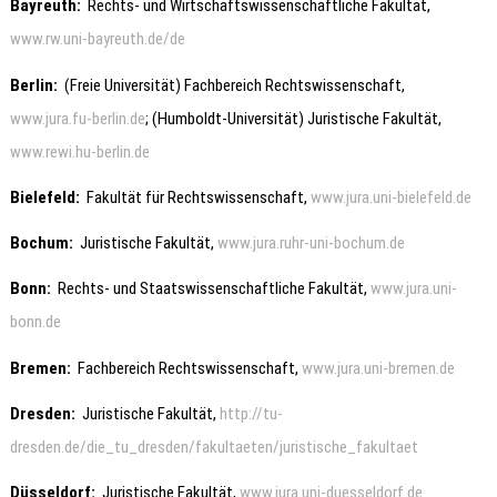
Bayreuth
:
Rechts- und Wirtschaftswissenschaftliche Fakultät,
www.rw.uni-bayreuth.de/de
Berlin
:
(Freie Universität) Fachbereich Rechtswissenschaft,
www.jura.fu-berlin.de
; (Humboldt-Universität) Juristische Fakultät,
www.rewi.hu-berlin.de
Bielefeld
:
Fakultät für Rechtswissenschaft,
www.jura.uni-bielefeld.de
Bochum
:
Juristische Fakultät,
www.jura.ruhr-uni-bochum.de
Bonn
:
Rechts- und Staatswissenschaftliche Fakultät,
www.jura.uni-
bonn.de
Bremen
:
Fachbereich Rechtswissenschaft,
www.jura.uni-bremen.de
Dresden
:
Juristische Fakultät,
http://tu-
dresden.de/die_tu_dresden/fakultaeten/juristische_fakultaet
Düsseldorf
:
Juristische Fakultät,
www.jura.uni-duesseldorf.de