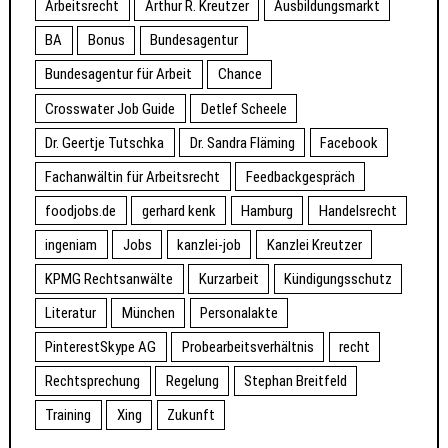
Arbeitsrecht
Arthur R. Kreutzer
Ausbildungsmarkt
BA
Bonus
Bundesagentur
Bundesagentur für Arbeit
Chance
Crosswater Job Guide
Detlef Scheele
Dr. Geertje Tutschka
Dr. Sandra Fläming
Facebook
Fachanwältin für Arbeitsrecht
Feedbackgespräch
foodjobs.de
gerhard kenk
Hamburg
Handelsrecht
ingeniam
Jobs
kanzlei-job
Kanzlei Kreutzer
KPMG Rechtsanwälte
Kurzarbeit
Kündigungsschutz
Literatur
München
Personalakte
PinterestSkype AG
Probearbeitsverhältnis
recht
Rechtsprechung
Regelung
Stephan Breitfeld
Training
Xing
Zukunft