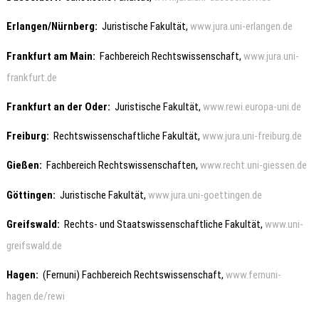
Erlangen/Nürnberg
:
Juristische Fakultät,
www.jura.uni-erlangen.de
Frankfurt am Main
:
Fachbereich Rechtswissenschaft,
www.jura.uni-
frankfurt.de
Frankfurt an der Oder
:
Juristische Fakultät,
www.rewi.europa-uni.de
Freiburg
:
Rechtswissenschaftliche Fakultät,
www.jura.uni-freiburg.de
Gießen
:
Fachbereich Rechtswissenschaften,
www.recht.uni-giessen.de
Göttingen
:
Juristische Fakultät,
www.jura.uni-goettingen.de
Greifswald
:
Rechts- und Staatswissenschaftliche Fakultät,
www.uni-
greifswald.de
Hagen
:
(Fernuni) Fachbereich Rechtswissenschaft,
www.fernuni-
hagen.de/rewi