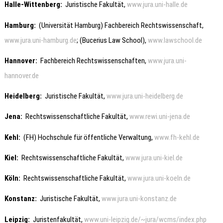
Halle-Wittenberg
:
Juristische Fakultät,
www.jura.uni-halle.de
Hamburg
:
(Universität Hamburg) Fachbereich Rechtswissenschaft,
www.jura.uni-hamburg.de
; (Bucerius Law School),
www.lawschool.de
Hannover
:
Fachbereich Rechtswissenschaften,
www.jura.uni-
hannover.de
Heidelberg
:
Juristische Fakultät,
www.jura.uni-heidelberg.de
Jena
:
Rechtswissenschaftliche Fakultät,
www.rewi.uni-jena.de
Kehl
:
(FH) Hochschule für öffentliche Verwaltung,
www.fh-kehl.de
Kiel
:
Rechtswissenschaftliche Fakultät,
www.jura.uni-kiel.de
Köln
:
Rechtswissenschaftliche Fakultät,
www.jura.uni-koeln.de
Konstanz
:
Juristische Fakultät,
www.jura.uni-konstanz.de
Leipzig:
Juristenfakultät,
www.uni-leipzig.de/~jura/wcms/index.php