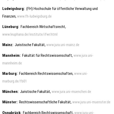
Ludwigsburg
:
(FH) Hochschule für öffentliche Verwaltung und
Finanzen,
www.fh-ludwigsburg.de
Lüneburg
:
Fachbereich Wirtschaftsrecht,
www.leuphana.de/institute/ifwr.html
Mainz
:
Juristische Fakultät,
www.jura.uni-mainz.de
Mannheim
:
Fakultät für Rechtswissenschaft,
www.jura.uni-
mannheim.de
Marburg
:
Fachbereich Rechtswissenschaften,
www.uni-
marburg.de/fb01
München
:
Juristische Fakultät,
www.jura.uni-muenchen.de
Münster
:
Rechtswissenschaftliche Fakultät,
www.jura.uni-muenster.de
Osnabrück
:
Fachbereich Rechtswissenschaft,
www.jura.uni-