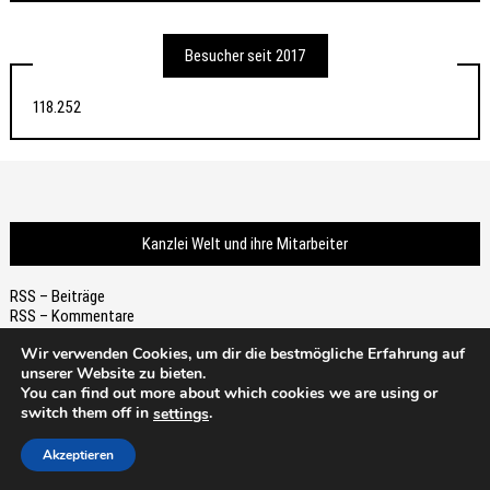
Besucher seit 2017
118.252
Kanzlei Welt und ihre Mitarbeiter
RSS – Beiträge
RSS – Kommentare
Wir verwenden Cookies, um dir die bestmögliche Erfahrung auf
unserer Website zu bieten.
You can find out more about which cookies we are using or
switch them off in
.
settings
Thema von
Scissor Themes
Proudly powered by
WordPress
Akzeptieren