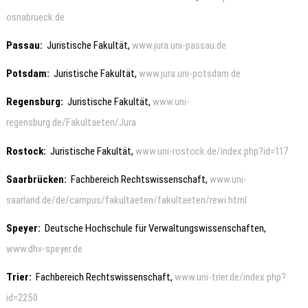
osnabrueck.de
Passau
:
Juristische Fakultät,
www.jura.uni-passau.de
Potsdam
:
Juristische Fakultät,
www.jura.uni-potsdam.de
Regensburg
:
Juristische Fakultät,
www.uni-
regensburg.de/Fakultaeten/Jura
Rostock
:
Juristische Fakultät,
www.uni-rostock.de/index.php?id=117
Saarbrücken
:
Fachbereich Rechtswissenschaft,
www.uni-
saarland.de/de/campus/fakultaeten/fakultaeten/rewi.html
Speyer
:
Deutsche Hochschule für Verwaltungswissenschaften,
www.dhv-speyer.de
Trier
:
Fachbereich Rechtswissenschaft,
www.uni-trier.de/index.php?
id=2250