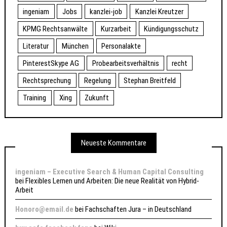
ingeniam
Jobs
kanzlei-job
Kanzlei Kreutzer
KPMG Rechtsanwälte
Kurzarbeit
Kündigungsschutz
Literatur
München
Personalakte
PinterestSkype AG
Probearbeitsverhältnis
recht
Rechtsprechung
Regelung
Stephan Breitfeld
Training
Xing
Zukunft
Neueste Kommentare
ingeniam – Executive Search & Human Capital Consulting
bei
Flexibles Lernen und Arbeiten: Die neue Realität von Hybrid-
Arbeit
Honoro@email.de
bei
Fachschaften Jura – in Deutschland