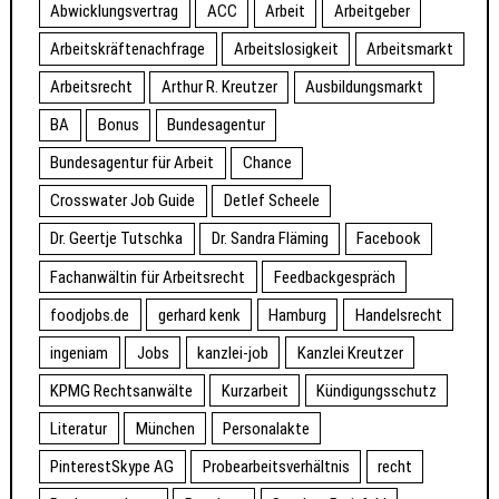
Abwicklungsvertrag
ACC
Arbeit
Arbeitgeber
Arbeitskräftenachfrage
Arbeitslosigkeit
Arbeitsmarkt
Arbeitsrecht
Arthur R. Kreutzer
Ausbildungsmarkt
BA
Bonus
Bundesagentur
Bundesagentur für Arbeit
Chance
Crosswater Job Guide
Detlef Scheele
Dr. Geertje Tutschka
Dr. Sandra Fläming
Facebook
Fachanwältin für Arbeitsrecht
Feedbackgespräch
foodjobs.de
gerhard kenk
Hamburg
Handelsrecht
ingeniam
Jobs
kanzlei-job
Kanzlei Kreutzer
KPMG Rechtsanwälte
Kurzarbeit
Kündigungsschutz
Literatur
München
Personalakte
PinterestSkype AG
Probearbeitsverhältnis
recht