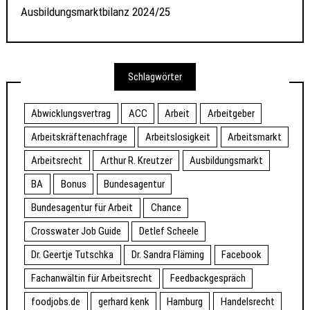
Ausbildungsmarktbilanz 2024/25
Schlagwörter
Abwicklungsvertrag
ACC
Arbeit
Arbeitgeber
Arbeitskräftenachfrage
Arbeitslosigkeit
Arbeitsmarkt
Arbeitsrecht
Arthur R. Kreutzer
Ausbildungsmarkt
BA
Bonus
Bundesagentur
Bundesagentur für Arbeit
Chance
Crosswater Job Guide
Detlef Scheele
Dr. Geertje Tutschka
Dr. Sandra Fläming
Facebook
Fachanwältin für Arbeitsrecht
Feedbackgespräch
foodjobs.de
gerhard kenk
Hamburg
Handelsrecht