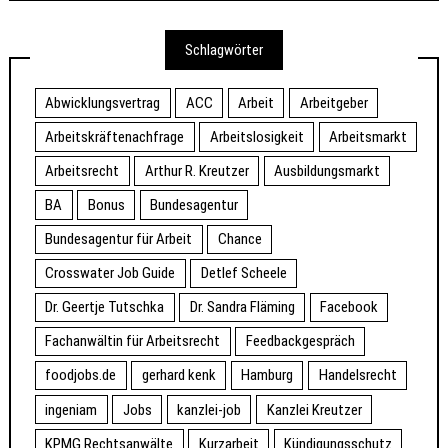
Schlagwörter
Abwicklungsvertrag
ACC
Arbeit
Arbeitgeber
Arbeitskräftenachfrage
Arbeitslosigkeit
Arbeitsmarkt
Arbeitsrecht
Arthur R. Kreutzer
Ausbildungsmarkt
BA
Bonus
Bundesagentur
Bundesagentur für Arbeit
Chance
Crosswater Job Guide
Detlef Scheele
Dr. Geertje Tutschka
Dr. Sandra Fläming
Facebook
Fachanwältin für Arbeitsrecht
Feedbackgespräch
foodjobs.de
gerhard kenk
Hamburg
Handelsrecht
ingeniam
Jobs
kanzlei-job
Kanzlei Kreutzer
KPMG Rechtsanwälte
Kurzarbeit
Kündigungsschutz