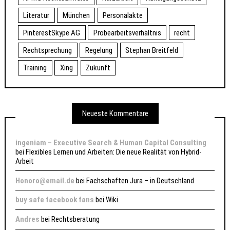
Literatur
München
Personalakte
PinterestSkype AG
Probearbeitsverhältnis
recht
Rechtsprechung
Regelung
Stephan Breitfeld
Training
Xing
Zukunft
Neueste Kommentare
ingeniam – Executive Search & Human Capital Consulting
bei
Flexibles Lernen und Arbeiten: Die neue Realität von Hybrid-
Arbeit
Honoro@email.de
bei
Fachschaften Jura – in Deutschland
buy safe facebook fans
bei
Wiki
Andres
bei
Rechtsberatung