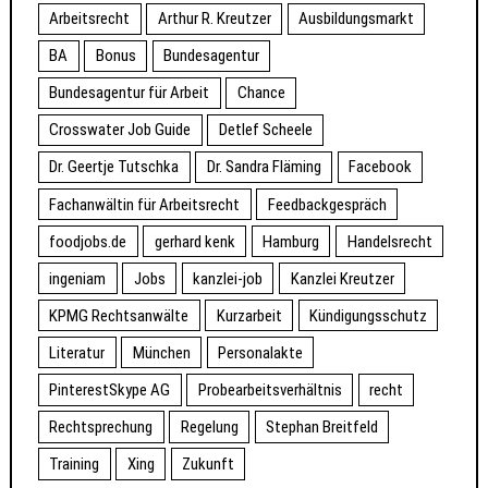
Arbeitsrecht
Arthur R. Kreutzer
Ausbildungsmarkt
BA
Bonus
Bundesagentur
Bundesagentur für Arbeit
Chance
Crosswater Job Guide
Detlef Scheele
Dr. Geertje Tutschka
Dr. Sandra Fläming
Facebook
Fachanwältin für Arbeitsrecht
Feedbackgespräch
foodjobs.de
gerhard kenk
Hamburg
Handelsrecht
ingeniam
Jobs
kanzlei-job
Kanzlei Kreutzer
KPMG Rechtsanwälte
Kurzarbeit
Kündigungsschutz
Literatur
München
Personalakte
PinterestSkype AG
Probearbeitsverhältnis
recht
Rechtsprechung
Regelung
Stephan Breitfeld
Training
Xing
Zukunft