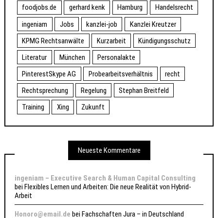
foodjobs.de
gerhard kenk
Hamburg
Handelsrecht
ingeniam
Jobs
kanzlei-job
Kanzlei Kreutzer
KPMG Rechtsanwälte
Kurzarbeit
Kündigungsschutz
Literatur
München
Personalakte
PinterestSkype AG
Probearbeitsverhältnis
recht
Rechtsprechung
Regelung
Stephan Breitfeld
Training
Xing
Zukunft
Neueste Kommentare
ingeniam – Executive Search & Human Capital Consulting
bei
Flexibles Lernen und Arbeiten: Die neue Realität von Hybrid-
Arbeit
Honoro@email.de
bei
Fachschaften Jura – in Deutschland