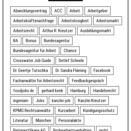
Abwicklungsvertrag
ACC
Arbeit
Arbeitgeber
Arbeitskräftenachfrage
Arbeitslosigkeit
Arbeitsmarkt
Arbeitsrecht
Arthur R. Kreutzer
Ausbildungsmarkt
BA
Bonus
Bundesagentur
Bundesagentur für Arbeit
Chance
Crosswater Job Guide
Detlef Scheele
Dr. Geertje Tutschka
Dr. Sandra Fläming
Facebook
Fachanwältin für Arbeitsrecht
Feedbackgespräch
foodjobs.de
gerhard kenk
Hamburg
Handelsrecht
ingeniam
Jobs
kanzlei-job
Kanzlei Kreutzer
KPMG Rechtsanwälte
Kurzarbeit
Kündigungsschutz
Literatur
München
Personalakte
PinterestSkype AG
Probearbeitsverhältnis
recht