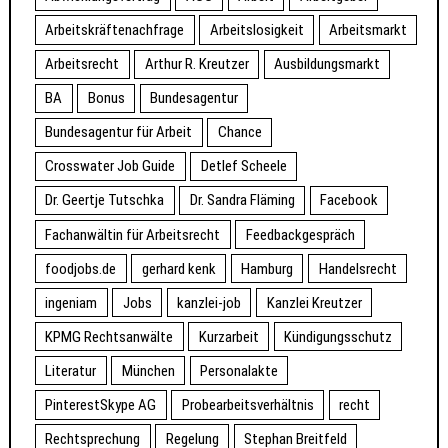
Arbeitskräftenachfrage
Arbeitslosigkeit
Arbeitsmarkt
Arbeitsrecht
Arthur R. Kreutzer
Ausbildungsmarkt
BA
Bonus
Bundesagentur
Bundesagentur für Arbeit
Chance
Crosswater Job Guide
Detlef Scheele
Dr. Geertje Tutschka
Dr. Sandra Fläming
Facebook
Fachanwältin für Arbeitsrecht
Feedbackgespräch
foodjobs.de
gerhard kenk
Hamburg
Handelsrecht
ingeniam
Jobs
kanzlei-job
Kanzlei Kreutzer
KPMG Rechtsanwälte
Kurzarbeit
Kündigungsschutz
Literatur
München
Personalakte
PinterestSkype AG
Probearbeitsverhältnis
recht
Rechtsprechung
Regelung
Stephan Breitfeld