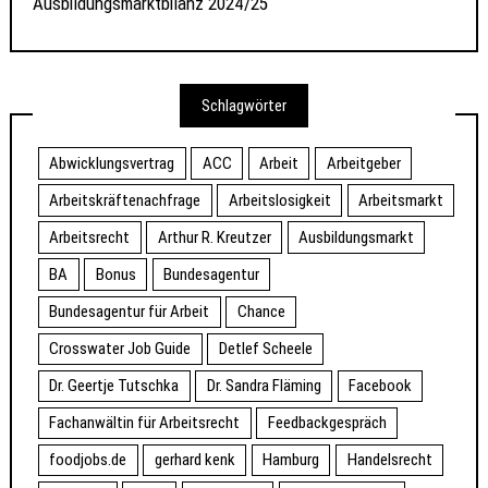
Ausbildungsmarktbilanz 2024/25
Schlagwörter
Abwicklungsvertrag
ACC
Arbeit
Arbeitgeber
Arbeitskräftenachfrage
Arbeitslosigkeit
Arbeitsmarkt
Arbeitsrecht
Arthur R. Kreutzer
Ausbildungsmarkt
BA
Bonus
Bundesagentur
Bundesagentur für Arbeit
Chance
Crosswater Job Guide
Detlef Scheele
Dr. Geertje Tutschka
Dr. Sandra Fläming
Facebook
Fachanwältin für Arbeitsrecht
Feedbackgespräch
foodjobs.de
gerhard kenk
Hamburg
Handelsrecht