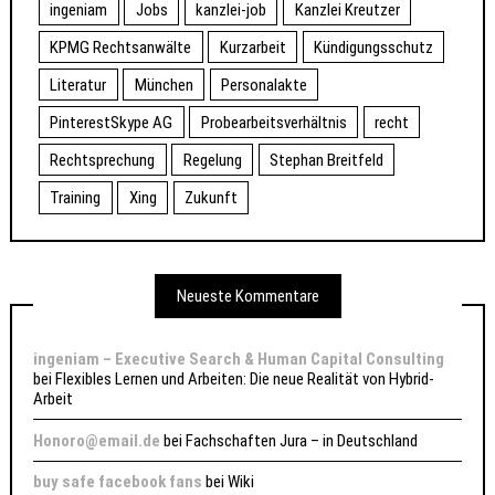
ingeniam
Jobs
kanzlei-job
Kanzlei Kreutzer
KPMG Rechtsanwälte
Kurzarbeit
Kündigungsschutz
Literatur
München
Personalakte
PinterestSkype AG
Probearbeitsverhältnis
recht
Rechtsprechung
Regelung
Stephan Breitfeld
Training
Xing
Zukunft
Neueste Kommentare
ingeniam – Executive Search & Human Capital Consulting
bei
Flexibles Lernen und Arbeiten: Die neue Realität von Hybrid-
Arbeit
Honoro@email.de
bei
Fachschaften Jura – in Deutschland
buy safe facebook fans
bei
Wiki