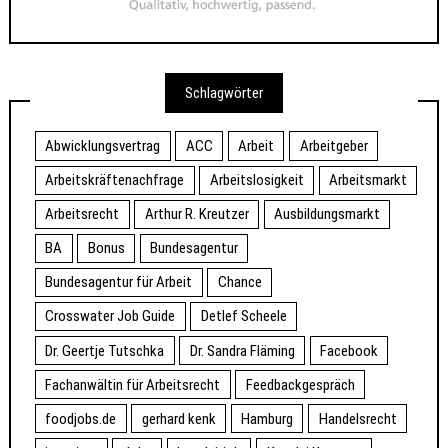
Schlagwörter
Abwicklungsvertrag
ACC
Arbeit
Arbeitgeber
Arbeitskräftenachfrage
Arbeitslosigkeit
Arbeitsmarkt
Arbeitsrecht
Arthur R. Kreutzer
Ausbildungsmarkt
BA
Bonus
Bundesagentur
Bundesagentur für Arbeit
Chance
Crosswater Job Guide
Detlef Scheele
Dr. Geertje Tutschka
Dr. Sandra Fläming
Facebook
Fachanwältin für Arbeitsrecht
Feedbackgespräch
foodjobs.de
gerhard kenk
Hamburg
Handelsrecht