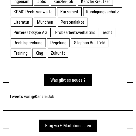
ingeniam
Jobs
kanzlei-job
Kanzlei Kreutzer
KPMG Rechtsanwälte
Kurzarbeit
Kündigungsschutz
Literatur
München
Personalakte
PinterestSkype AG
Probearbeitsverhältnis
recht
Rechtsprechung
Regelung
Stephan Breitfeld
Training
Xing
Zukunft
Was gibt es neues ?
Tweets von @KanzleiJob
Blog via E-Mail abonnieren