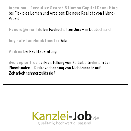
ingeniam – Executive Search & Human Capital Consulting
bei
Flexibles Lernen und Arbeiten: Die neue Realität von Hybrid-
Arbeit
Honoro@email.de
bei
Fachschaften Jura – in Deutschland
buy safe facebook fans
bei
Wiki
Andres
bei
Rechtsberatung
dvd copier free
bei
Freistellung von Zeitarbeitnehmern bei
Plusstunden – Risikoverlagerung von Nichteinsatz auf
Zeitarbeitnehmer zulässig?