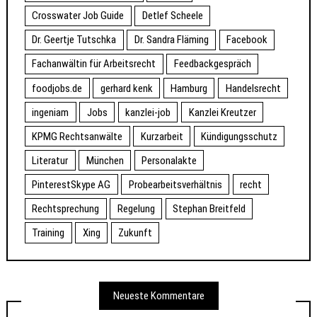
Crosswater Job Guide
Detlef Scheele
Dr. Geertje Tutschka
Dr. Sandra Fläming
Facebook
Fachanwältin für Arbeitsrecht
Feedbackgespräch
foodjobs.de
gerhard kenk
Hamburg
Handelsrecht
ingeniam
Jobs
kanzlei-job
Kanzlei Kreutzer
KPMG Rechtsanwälte
Kurzarbeit
Kündigungsschutz
Literatur
München
Personalakte
PinterestSkype AG
Probearbeitsverhältnis
recht
Rechtsprechung
Regelung
Stephan Breitfeld
Training
Xing
Zukunft
Neueste Kommentare