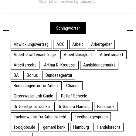
Schlagwörter
Abwicklungsvertrag
ACC
Arbeit
Arbeitgeber
Arbeitskräftenachfrage
Arbeitslosigkeit
Arbeitsmarkt
Arbeitsrecht
Arthur R. Kreutzer
Ausbildungsmarkt
BA
Bonus
Bundesagentur
Bundesagentur für Arbeit
Chance
Crosswater Job Guide
Detlef Scheele
Dr. Geertje Tutschka
Dr. Sandra Fläming
Facebook
Fachanwältin für Arbeitsrecht
Feedbackgespräch
foodjobs.de
gerhard kenk
Hamburg
Handelsrecht