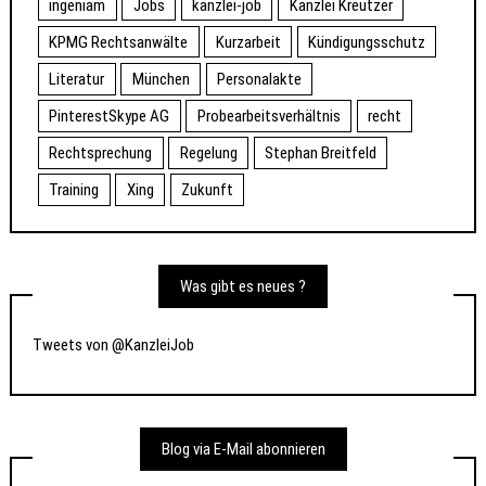
ingeniam
Jobs
kanzlei-job
Kanzlei Kreutzer
KPMG Rechtsanwälte
Kurzarbeit
Kündigungsschutz
Literatur
München
Personalakte
PinterestSkype AG
Probearbeitsverhältnis
recht
Rechtsprechung
Regelung
Stephan Breitfeld
Training
Xing
Zukunft
Was gibt es neues ?
Tweets von @KanzleiJob
Blog via E-Mail abonnieren