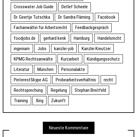
Crosswater Job Guide
Detlef Scheele
Dr. Geertje Tutschka
Dr. Sandra Fläming
Facebook
Fachanwältin für Arbeitsrecht
Feedbackgespräch
foodjobs.de
gerhard kenk
Hamburg
Handelsrecht
ingeniam
Jobs
kanzlei-job
Kanzlei Kreutzer
KPMG Rechtsanwälte
Kurzarbeit
Kündigungsschutz
Literatur
München
Personalakte
PinterestSkype AG
Probearbeitsverhältnis
recht
Rechtsprechung
Regelung
Stephan Breitfeld
Training
Xing
Zukunft
Neueste Kommentare