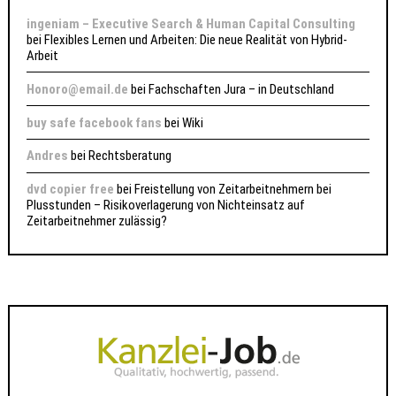
ingeniam – Executive Search & Human Capital Consulting
bei
Flexibles Lernen und Arbeiten: Die neue Realität von Hybrid-
Arbeit
Honoro@email.de
bei
Fachschaften Jura – in Deutschland
buy safe facebook fans
bei
Wiki
Andres
bei
Rechtsberatung
dvd copier free
bei
Freistellung von Zeitarbeitnehmern bei
Plusstunden – Risikoverlagerung von Nichteinsatz auf
Zeitarbeitnehmer zulässig?