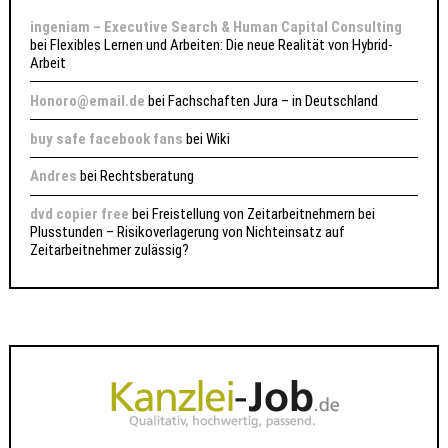
ingeniam – Executive Search & Human Capital Consulting
bei
Flexibles Lernen und Arbeiten: Die neue Realität von Hybrid-
Arbeit
Honoro@email.de
bei
Fachschaften Jura – in Deutschland
buy safe facebook fans
bei
Wiki
Andres
bei
Rechtsberatung
dvd copier free
bei
Freistellung von Zeitarbeitnehmern bei
Plusstunden – Risikoverlagerung von Nichteinsatz auf
Zeitarbeitnehmer zulässig?