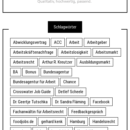
Schlagwörter
Abwicklungsvertrag
ACC
Arbeit
Arbeitgeber
Arbeitskräftenachfrage
Arbeitslosigkeit
Arbeitsmarkt
Arbeitsrecht
Arthur R. Kreutzer
Ausbildungsmarkt
BA
Bonus
Bundesagentur
Bundesagentur für Arbeit
Chance
Crosswater Job Guide
Detlef Scheele
Dr. Geertje Tutschka
Dr. Sandra Fläming
Facebook
Fachanwältin für Arbeitsrecht
Feedbackgespräch
foodjobs.de
gerhard kenk
Hamburg
Handelsrecht