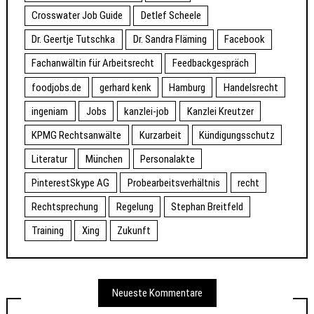
Crosswater Job Guide
Detlef Scheele
Dr. Geertje Tutschka
Dr. Sandra Fläming
Facebook
Fachanwältin für Arbeitsrecht
Feedbackgespräch
foodjobs.de
gerhard kenk
Hamburg
Handelsrecht
ingeniam
Jobs
kanzlei-job
Kanzlei Kreutzer
KPMG Rechtsanwälte
Kurzarbeit
Kündigungsschutz
Literatur
München
Personalakte
PinterestSkype AG
Probearbeitsverhältnis
recht
Rechtsprechung
Regelung
Stephan Breitfeld
Training
Xing
Zukunft
Neueste Kommentare