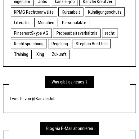
ingeniam
Jobs
kanzlei-job
Kanzlei Kreutzer
KPMG Rechtsanwälte
Kurzarbeit
Kündigungsschutz
Literatur
München
Personalakte
PinterestSkype AG
Probearbeitsverhältnis
recht
Rechtsprechung
Regelung
Stephan Breitfeld
Training
Xing
Zukunft
Was gibt es neues ?
Tweets von @KanzleiJob
Blog via E-Mail abonnieren