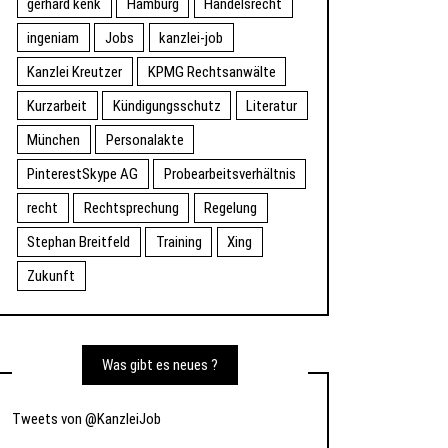
gerhard kenk
Hamburg
Handelsrecht
ingeniam
Jobs
kanzlei-job
Kanzlei Kreutzer
KPMG Rechtsanwälte
Kurzarbeit
Kündigungsschutz
Literatur
München
Personalakte
PinterestSkype AG
Probearbeitsverhältnis
recht
Rechtsprechung
Regelung
Stephan Breitfeld
Training
Xing
Zukunft
Was gibt es neues ?
Tweets von @KanzleiJob