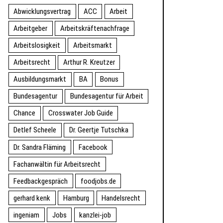
Abwicklungsvertrag
ACC
Arbeit
Arbeitgeber
Arbeitskräftenachfrage
Arbeitslosigkeit
Arbeitsmarkt
Arbeitsrecht
Arthur R. Kreutzer
Ausbildungsmarkt
BA
Bonus
Bundesagentur
Bundesagentur für Arbeit
Chance
Crosswater Job Guide
Detlef Scheele
Dr. Geertje Tutschka
Dr. Sandra Fläming
Facebook
Fachanwältin für Arbeitsrecht
Feedbackgespräch
foodjobs.de
gerhard kenk
Hamburg
Handelsrecht
ingeniam
Jobs
kanzlei-job