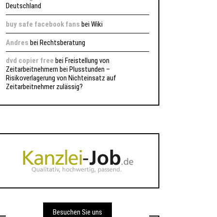
Deutschland
buy safe facebook fans
bei
Wiki
Andres
bei
Rechtsberatung
dvd copier free
bei
Freistellung von
Zeitarbeitnehmern bei Plusstunden –
Risikoverlagerung von Nichteinsatz auf
Zeitarbeitnehmer zulässig?
Besuchen Sie uns