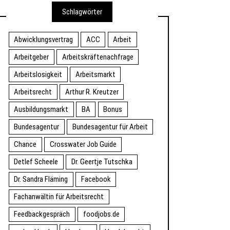
Schlagwörter
Abwicklungsvertrag
ACC
Arbeit
Arbeitgeber
Arbeitskräftenachfrage
Arbeitslosigkeit
Arbeitsmarkt
Arbeitsrecht
Arthur R. Kreutzer
Ausbildungsmarkt
BA
Bonus
Bundesagentur
Bundesagentur für Arbeit
Chance
Crosswater Job Guide
Detlef Scheele
Dr. Geertje Tutschka
Dr. Sandra Fläming
Facebook
Fachanwältin für Arbeitsrecht
Feedbackgespräch
foodjobs.de