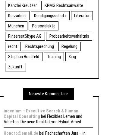
Kanzlei Kreutzer
KPMG Rechtsanwälte
Kurzarbeit
Kündigungsschutz
Literatur
München
Personalakte
PinterestSkype AG
Probearbeitsverhältnis
recht
Rechtsprechung
Regelung
Stephan Breitfeld
Training
Xing
Zukunft
Neueste Kommentare
ingeniam – Executive Search & Human
Capital Consulting
bei
Flexibles Lernen und
Arbeiten: Die neue Realität von Hybrid-Arbeit
Honoro@email.de
bei
Fachschaften Jura – in