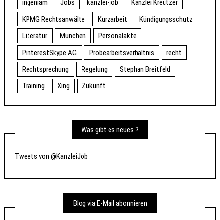
ingeniam
Jobs
kanzlei-job
Kanzlei Kreutzer
KPMG Rechtsanwälte
Kurzarbeit
Kündigungsschutz
Literatur
München
Personalakte
PinterestSkype AG
Probearbeitsverhältnis
recht
Rechtsprechung
Regelung
Stephan Breitfeld
Training
Xing
Zukunft
Was gibt es neues ?
Tweets von @KanzleiJob
Blog via E-Mail abonnieren