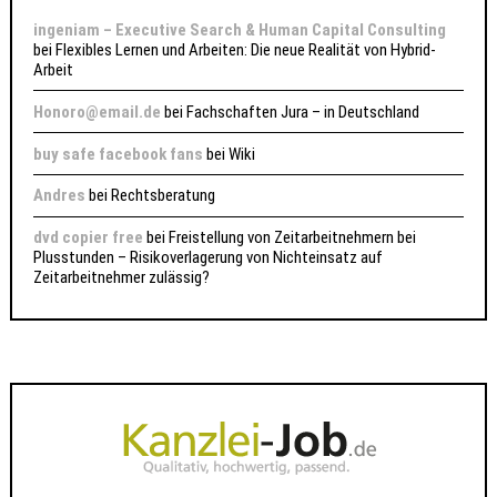
ingeniam – Executive Search & Human Capital Consulting
bei
Flexibles Lernen und Arbeiten: Die neue Realität von Hybrid-
Arbeit
Honoro@email.de
bei
Fachschaften Jura – in Deutschland
buy safe facebook fans
bei
Wiki
Andres
bei
Rechtsberatung
dvd copier free
bei
Freistellung von Zeitarbeitnehmern bei
Plusstunden – Risikoverlagerung von Nichteinsatz auf
Zeitarbeitnehmer zulässig?