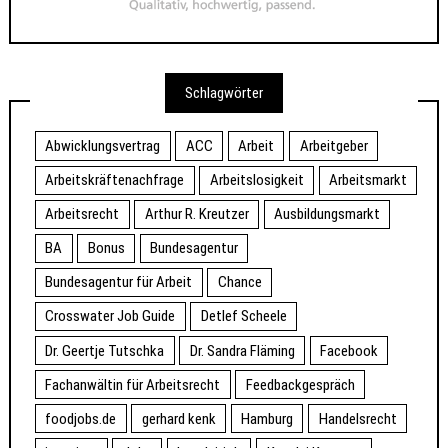
Schlagwörter
Abwicklungsvertrag
ACC
Arbeit
Arbeitgeber
Arbeitskräftenachfrage
Arbeitslosigkeit
Arbeitsmarkt
Arbeitsrecht
Arthur R. Kreutzer
Ausbildungsmarkt
BA
Bonus
Bundesagentur
Bundesagentur für Arbeit
Chance
Crosswater Job Guide
Detlef Scheele
Dr. Geertje Tutschka
Dr. Sandra Fläming
Facebook
Fachanwältin für Arbeitsrecht
Feedbackgespräch
foodjobs.de
gerhard kenk
Hamburg
Handelsrecht