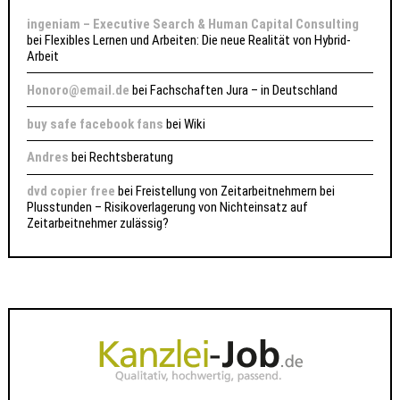
ingeniam – Executive Search & Human Capital Consulting
bei
Flexibles Lernen und Arbeiten: Die neue Realität von Hybrid-
Arbeit
Honoro@email.de
bei
Fachschaften Jura – in Deutschland
buy safe facebook fans
bei
Wiki
Andres
bei
Rechtsberatung
dvd copier free
bei
Freistellung von Zeitarbeitnehmern bei
Plusstunden – Risikoverlagerung von Nichteinsatz auf
Zeitarbeitnehmer zulässig?