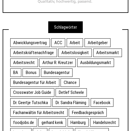
Schlagwörter
Abwicklungsvertrag
ACC
Arbeit
Arbeitgeber
Arbeitskräftenachfrage
Arbeitslosigkeit
Arbeitsmarkt
Arbeitsrecht
Arthur R. Kreutzer
Ausbildungsmarkt
BA
Bonus
Bundesagentur
Bundesagentur für Arbeit
Chance
Crosswater Job Guide
Detlef Scheele
Dr. Geertje Tutschka
Dr. Sandra Fläming
Facebook
Fachanwältin für Arbeitsrecht
Feedbackgespräch
foodjobs.de
gerhard kenk
Hamburg
Handelsrecht