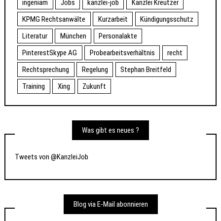
ingeniam
Jobs
kanzlei-job
Kanzlei Kreutzer
KPMG Rechtsanwälte
Kurzarbeit
Kündigungsschutz
Literatur
München
Personalakte
PinterestSkype AG
Probearbeitsverhältnis
recht
Rechtsprechung
Regelung
Stephan Breitfeld
Training
Xing
Zukunft
Was gibt es neues ?
Tweets von @KanzleiJob
Blog via E-Mail abonnieren