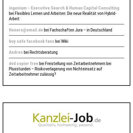
ingeniam – Executive Search & Human Capital Consulting
bei
Flexibles Lernen und Arbeiten: Die neue Realität von Hybrid-
Arbeit
Honoro@email.de
bei
Fachschaften Jura – in Deutschland
buy safe facebook fans
bei
Wiki
Andres
bei
Rechtsberatung
dvd copier free
bei
Freistellung von Zeitarbeitnehmern bei
Plusstunden – Risikoverlagerung von Nichteinsatz auf
Zeitarbeitnehmer zulässig?