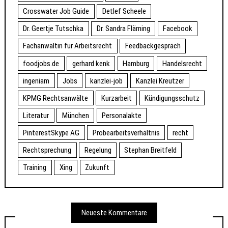
Crosswater Job Guide
Detlef Scheele
Dr. Geertje Tutschka
Dr. Sandra Fläming
Facebook
Fachanwältin für Arbeitsrecht
Feedbackgespräch
foodjobs.de
gerhard kenk
Hamburg
Handelsrecht
ingeniam
Jobs
kanzlei-job
Kanzlei Kreutzer
KPMG Rechtsanwälte
Kurzarbeit
Kündigungsschutz
Literatur
München
Personalakte
PinterestSkype AG
Probearbeitsverhältnis
recht
Rechtsprechung
Regelung
Stephan Breitfeld
Training
Xing
Zukunft
Neueste Kommentare