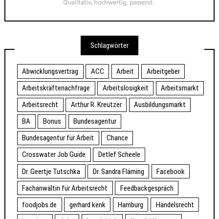
Schlagwörter
Abwicklungsvertrag
ACC
Arbeit
Arbeitgeber
Arbeitskräftenachfrage
Arbeitslosigkeit
Arbeitsmarkt
Arbeitsrecht
Arthur R. Kreutzer
Ausbildungsmarkt
BA
Bonus
Bundesagentur
Bundesagentur für Arbeit
Chance
Crosswater Job Guide
Detlef Scheele
Dr. Geertje Tutschka
Dr. Sandra Fläming
Facebook
Fachanwältin für Arbeitsrecht
Feedbackgespräch
foodjobs.de
gerhard kenk
Hamburg
Handelsrecht