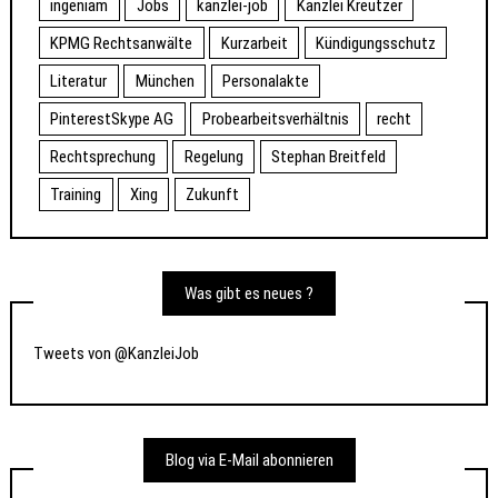
ingeniam
Jobs
kanzlei-job
Kanzlei Kreutzer
KPMG Rechtsanwälte
Kurzarbeit
Kündigungsschutz
Literatur
München
Personalakte
PinterestSkype AG
Probearbeitsverhältnis
recht
Rechtsprechung
Regelung
Stephan Breitfeld
Training
Xing
Zukunft
Was gibt es neues ?
Tweets von @KanzleiJob
Blog via E-Mail abonnieren