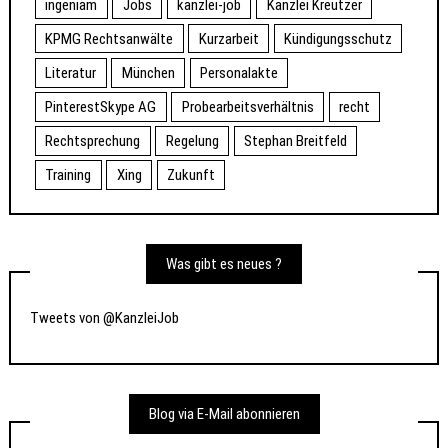
ingeniam
Jobs
kanzlei-job
Kanzlei Kreutzer
KPMG Rechtsanwälte
Kurzarbeit
Kündigungsschutz
Literatur
München
Personalakte
PinterestSkype AG
Probearbeitsverhältnis
recht
Rechtsprechung
Regelung
Stephan Breitfeld
Training
Xing
Zukunft
Was gibt es neues ?
Tweets von @KanzleiJob
Blog via E-Mail abonnieren