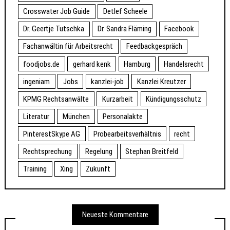
Crosswater Job Guide
Detlef Scheele
Dr. Geertje Tutschka
Dr. Sandra Fläming
Facebook
Fachanwältin für Arbeitsrecht
Feedbackgespräch
foodjobs.de
gerhard kenk
Hamburg
Handelsrecht
ingeniam
Jobs
kanzlei-job
Kanzlei Kreutzer
KPMG Rechtsanwälte
Kurzarbeit
Kündigungsschutz
Literatur
München
Personalakte
PinterestSkype AG
Probearbeitsverhältnis
recht
Rechtsprechung
Regelung
Stephan Breitfeld
Training
Xing
Zukunft
Neueste Kommentare