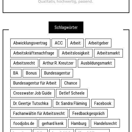
Schlagwörter
Abwicklungsvertrag
ACC
Arbeit
Arbeitgeber
Arbeitskräftenachfrage
Arbeitslosigkeit
Arbeitsmarkt
Arbeitsrecht
Arthur R. Kreutzer
Ausbildungsmarkt
BA
Bonus
Bundesagentur
Bundesagentur für Arbeit
Chance
Crosswater Job Guide
Detlef Scheele
Dr. Geertje Tutschka
Dr. Sandra Fläming
Facebook
Fachanwältin für Arbeitsrecht
Feedbackgespräch
foodjobs.de
gerhard kenk
Hamburg
Handelsrecht