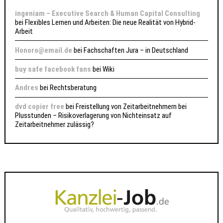
ingeniam – Executive Search & Human Capital Consulting
bei
Flexibles Lernen und Arbeiten: Die neue Realität von Hybrid-
Arbeit
Honoro@email.de
bei
Fachschaften Jura – in Deutschland
buy safe facebook fans
bei
Wiki
Andres
bei
Rechtsberatung
dvd copier free
bei
Freistellung von Zeitarbeitnehmern bei
Plusstunden – Risikoverlagerung von Nichteinsatz auf
Zeitarbeitnehmer zulässig?