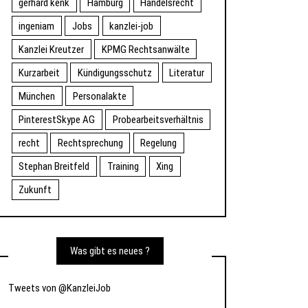
gerhard kenk
Hamburg
Handelsrecht
ingeniam
Jobs
kanzlei-job
Kanzlei Kreutzer
KPMG Rechtsanwälte
Kurzarbeit
Kündigungsschutz
Literatur
München
Personalakte
PinterestSkype AG
Probearbeitsverhältnis
recht
Rechtsprechung
Regelung
Stephan Breitfeld
Training
Xing
Zukunft
Was gibt es neues ?
Tweets von @KanzleiJob