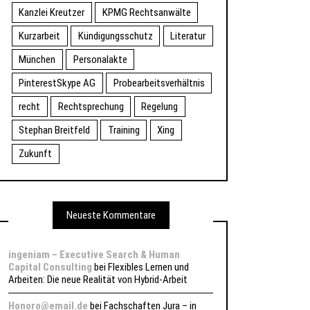
Kanzlei Kreutzer
KPMG Rechtsanwälte
Kurzarbeit
Kündigungsschutz
Literatur
München
Personalakte
PinterestSkype AG
Probearbeitsverhältnis
recht
Rechtsprechung
Regelung
Stephan Breitfeld
Training
Xing
Zukunft
Neueste Kommentare
ingeniam – Executive Search & Human
Capital Consulting
bei
Flexibles Lernen und
Arbeiten: Die neue Realität von Hybrid-Arbeit
Honoro@email.de
bei
Fachschaften Jura – in