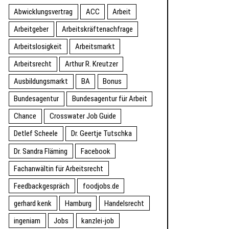
Abwicklungsvertrag
ACC
Arbeit
Arbeitgeber
Arbeitskräftenachfrage
Arbeitslosigkeit
Arbeitsmarkt
Arbeitsrecht
Arthur R. Kreutzer
Ausbildungsmarkt
BA
Bonus
Bundesagentur
Bundesagentur für Arbeit
Chance
Crosswater Job Guide
Detlef Scheele
Dr. Geertje Tutschka
Dr. Sandra Fläming
Facebook
Fachanwältin für Arbeitsrecht
Feedbackgespräch
foodjobs.de
gerhard kenk
Hamburg
Handelsrecht
ingeniam
Jobs
kanzlei-job