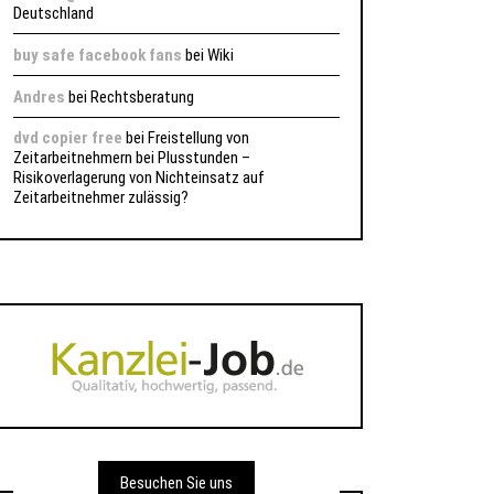
Deutschland
buy safe facebook fans
bei
Wiki
Andres
bei
Rechtsberatung
dvd copier free
bei
Freistellung von
Zeitarbeitnehmern bei Plusstunden –
Risikoverlagerung von Nichteinsatz auf
Zeitarbeitnehmer zulässig?
Besuchen Sie uns