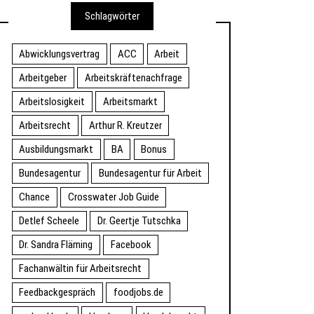
Schlagwörter
Abwicklungsvertrag
ACC
Arbeit
Arbeitgeber
Arbeitskräftenachfrage
Arbeitslosigkeit
Arbeitsmarkt
Arbeitsrecht
Arthur R. Kreutzer
Ausbildungsmarkt
BA
Bonus
Bundesagentur
Bundesagentur für Arbeit
Chance
Crosswater Job Guide
Detlef Scheele
Dr. Geertje Tutschka
Dr. Sandra Fläming
Facebook
Fachanwältin für Arbeitsrecht
Feedbackgespräch
foodjobs.de