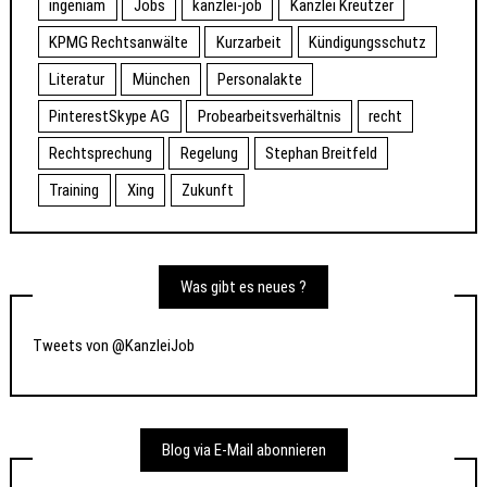
ingeniam
Jobs
kanzlei-job
Kanzlei Kreutzer
KPMG Rechtsanwälte
Kurzarbeit
Kündigungsschutz
Literatur
München
Personalakte
PinterestSkype AG
Probearbeitsverhältnis
recht
Rechtsprechung
Regelung
Stephan Breitfeld
Training
Xing
Zukunft
Was gibt es neues ?
Tweets von @KanzleiJob
Blog via E-Mail abonnieren