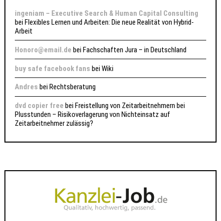
ingeniam – Executive Search & Human Capital Consulting
bei
Flexibles Lernen und Arbeiten: Die neue Realität von Hybrid-
Arbeit
Honoro@email.de
bei
Fachschaften Jura – in Deutschland
buy safe facebook fans
bei
Wiki
Andres
bei
Rechtsberatung
dvd copier free
bei
Freistellung von Zeitarbeitnehmern bei
Plusstunden – Risikoverlagerung von Nichteinsatz auf
Zeitarbeitnehmer zulässig?