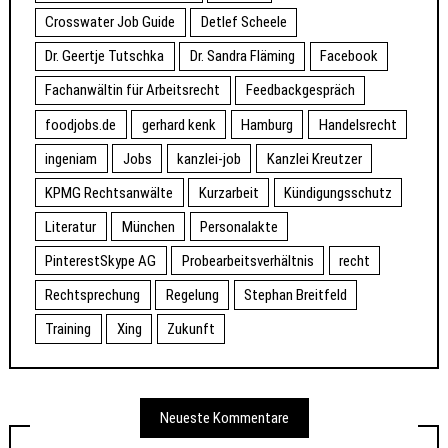
Crosswater Job Guide
Detlef Scheele
Dr. Geertje Tutschka
Dr. Sandra Fläming
Facebook
Fachanwältin für Arbeitsrecht
Feedbackgespräch
foodjobs.de
gerhard kenk
Hamburg
Handelsrecht
ingeniam
Jobs
kanzlei-job
Kanzlei Kreutzer
KPMG Rechtsanwälte
Kurzarbeit
Kündigungsschutz
Literatur
München
Personalakte
PinterestSkype AG
Probearbeitsverhältnis
recht
Rechtsprechung
Regelung
Stephan Breitfeld
Training
Xing
Zukunft
Neueste Kommentare