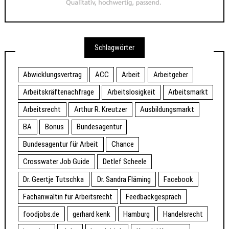
Schlagwörter
Abwicklungsvertrag
ACC
Arbeit
Arbeitgeber
Arbeitskräftenachfrage
Arbeitslosigkeit
Arbeitsmarkt
Arbeitsrecht
Arthur R. Kreutzer
Ausbildungsmarkt
BA
Bonus
Bundesagentur
Bundesagentur für Arbeit
Chance
Crosswater Job Guide
Detlef Scheele
Dr. Geertje Tutschka
Dr. Sandra Fläming
Facebook
Fachanwältin für Arbeitsrecht
Feedbackgespräch
foodjobs.de
gerhard kenk
Hamburg
Handelsrecht