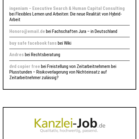
ingeniam – Executive Search & Human Capital Consulting
bei
Flexibles Lernen und Arbeiten: Die neue Realität von Hybrid-
Arbeit
Honoro@email.de
bei
Fachschaften Jura – in Deutschland
buy safe facebook fans
bei
Wiki
Andres
bei
Rechtsberatung
dvd copier free
bei
Freistellung von Zeitarbeitnehmern bei
Plusstunden – Risikoverlagerung von Nichteinsatz auf
Zeitarbeitnehmer zulässig?