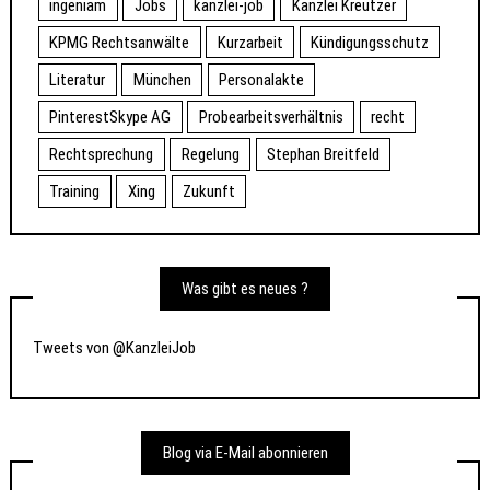
ingeniam
Jobs
kanzlei-job
Kanzlei Kreutzer
KPMG Rechtsanwälte
Kurzarbeit
Kündigungsschutz
Literatur
München
Personalakte
PinterestSkype AG
Probearbeitsverhältnis
recht
Rechtsprechung
Regelung
Stephan Breitfeld
Training
Xing
Zukunft
Was gibt es neues ?
Tweets von @KanzleiJob
Blog via E-Mail abonnieren