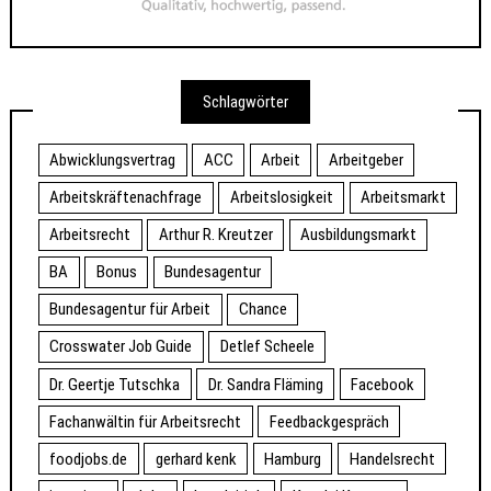
Schlagwörter
Abwicklungsvertrag
ACC
Arbeit
Arbeitgeber
Arbeitskräftenachfrage
Arbeitslosigkeit
Arbeitsmarkt
Arbeitsrecht
Arthur R. Kreutzer
Ausbildungsmarkt
BA
Bonus
Bundesagentur
Bundesagentur für Arbeit
Chance
Crosswater Job Guide
Detlef Scheele
Dr. Geertje Tutschka
Dr. Sandra Fläming
Facebook
Fachanwältin für Arbeitsrecht
Feedbackgespräch
foodjobs.de
gerhard kenk
Hamburg
Handelsrecht