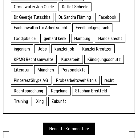
Crosswater Job Guide
Detlef Scheele
Dr. Geertje Tutschka
Dr. Sandra Fläming
Facebook
Fachanwältin für Arbeitsrecht
Feedbackgespräch
foodjobs.de
gerhard kenk
Hamburg
Handelsrecht
ingeniam
Jobs
kanzlei-job
Kanzlei Kreutzer
KPMG Rechtsanwälte
Kurzarbeit
Kündigungsschutz
Literatur
München
Personalakte
PinterestSkype AG
Probearbeitsverhältnis
recht
Rechtsprechung
Regelung
Stephan Breitfeld
Training
Xing
Zukunft
Neueste Kommentare