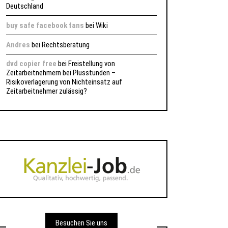
Deutschland
buy safe facebook fans
bei
Wiki
Andres
bei
Rechtsberatung
dvd copier free
bei
Freistellung von
Zeitarbeitnehmern bei Plusstunden –
Risikoverlagerung von Nichteinsatz auf
Zeitarbeitnehmer zulässig?
Besuchen Sie uns