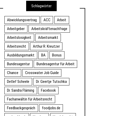
Schlagwörter
Abwicklungsvertrag
ACC
Arbeit
Arbeitgeber
Arbeitskräftenachfrage
Arbeitslosigkeit
Arbeitsmarkt
Arbeitsrecht
Arthur R. Kreutzer
Ausbildungsmarkt
BA
Bonus
Bundesagentur
Bundesagentur für Arbeit
Chance
Crosswater Job Guide
Detlef Scheele
Dr. Geertje Tutschka
Dr. Sandra Fläming
Facebook
Fachanwältin für Arbeitsrecht
Feedbackgespräch
foodjobs.de