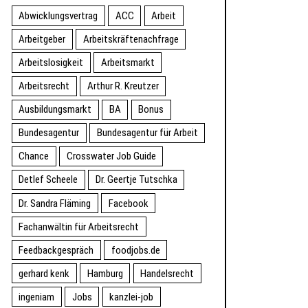
Abwicklungsvertrag
ACC
Arbeit
Arbeitgeber
Arbeitskräftenachfrage
Arbeitslosigkeit
Arbeitsmarkt
Arbeitsrecht
Arthur R. Kreutzer
Ausbildungsmarkt
BA
Bonus
Bundesagentur
Bundesagentur für Arbeit
Chance
Crosswater Job Guide
Detlef Scheele
Dr. Geertje Tutschka
Dr. Sandra Fläming
Facebook
Fachanwältin für Arbeitsrecht
Feedbackgespräch
foodjobs.de
gerhard kenk
Hamburg
Handelsrecht
ingeniam
Jobs
kanzlei-job