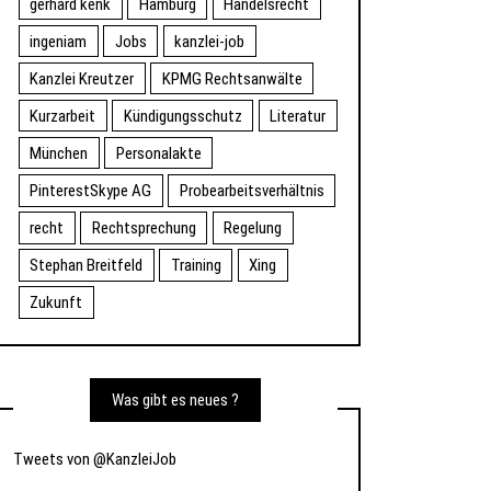
gerhard kenk
Hamburg
Handelsrecht
ingeniam
Jobs
kanzlei-job
Kanzlei Kreutzer
KPMG Rechtsanwälte
Kurzarbeit
Kündigungsschutz
Literatur
München
Personalakte
PinterestSkype AG
Probearbeitsverhältnis
recht
Rechtsprechung
Regelung
Stephan Breitfeld
Training
Xing
Zukunft
Was gibt es neues ?
Tweets von @KanzleiJob