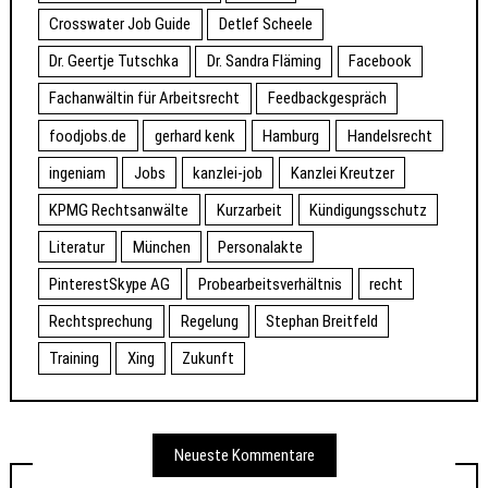
Crosswater Job Guide
Detlef Scheele
Dr. Geertje Tutschka
Dr. Sandra Fläming
Facebook
Fachanwältin für Arbeitsrecht
Feedbackgespräch
foodjobs.de
gerhard kenk
Hamburg
Handelsrecht
ingeniam
Jobs
kanzlei-job
Kanzlei Kreutzer
KPMG Rechtsanwälte
Kurzarbeit
Kündigungsschutz
Literatur
München
Personalakte
PinterestSkype AG
Probearbeitsverhältnis
recht
Rechtsprechung
Regelung
Stephan Breitfeld
Training
Xing
Zukunft
Neueste Kommentare