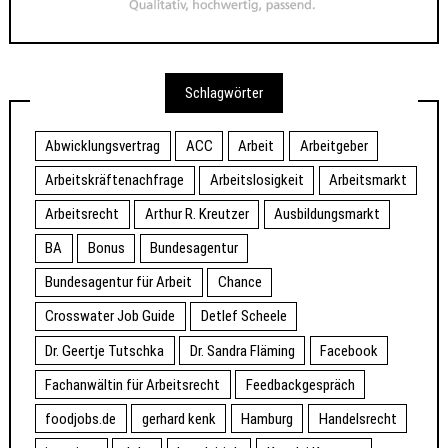
Schlagwörter
Abwicklungsvertrag
ACC
Arbeit
Arbeitgeber
Arbeitskräftenachfrage
Arbeitslosigkeit
Arbeitsmarkt
Arbeitsrecht
Arthur R. Kreutzer
Ausbildungsmarkt
BA
Bonus
Bundesagentur
Bundesagentur für Arbeit
Chance
Crosswater Job Guide
Detlef Scheele
Dr. Geertje Tutschka
Dr. Sandra Fläming
Facebook
Fachanwältin für Arbeitsrecht
Feedbackgespräch
foodjobs.de
gerhard kenk
Hamburg
Handelsrecht