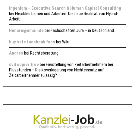
ingeniam – Executive Search & Human Capital Consulting
bei
Flexibles Lernen und Arbeiten: Die neue Realität von Hybrid-
Arbeit
Honoro@email.de
bei
Fachschaften Jura – in Deutschland
buy safe facebook fans
bei
Wiki
Andres
bei
Rechtsberatung
dvd copier free
bei
Freistellung von Zeitarbeitnehmern bei
Plusstunden – Risikoverlagerung von Nichteinsatz auf
Zeitarbeitnehmer zulässig?