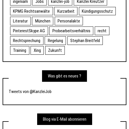
ingeniam
Jobs
kanzlei-job
Kanzlei Kreutzer
KPMG Rechtsanwälte
Kurzarbeit
Kündigungsschutz
Literatur
München
Personalakte
PinterestSkype AG
Probearbeitsverhältnis
recht
Rechtsprechung
Regelung
Stephan Breitfeld
Training
Xing
Zukunft
Was gibt es neues ?
Tweets von @KanzleiJob
Blog via E-Mail abonnieren