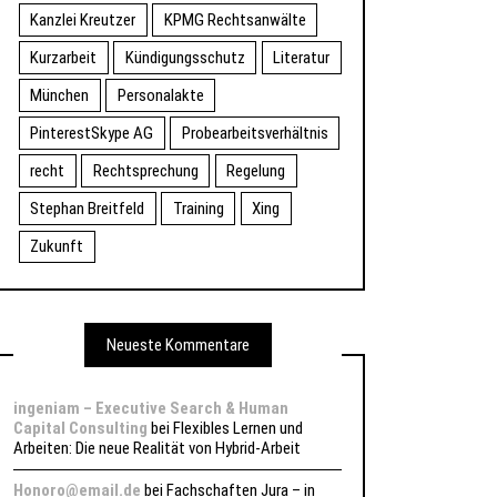
Kanzlei Kreutzer
KPMG Rechtsanwälte
Kurzarbeit
Kündigungsschutz
Literatur
München
Personalakte
PinterestSkype AG
Probearbeitsverhältnis
recht
Rechtsprechung
Regelung
Stephan Breitfeld
Training
Xing
Zukunft
Neueste Kommentare
ingeniam – Executive Search & Human
Capital Consulting
bei
Flexibles Lernen und
Arbeiten: Die neue Realität von Hybrid-Arbeit
Honoro@email.de
bei
Fachschaften Jura – in