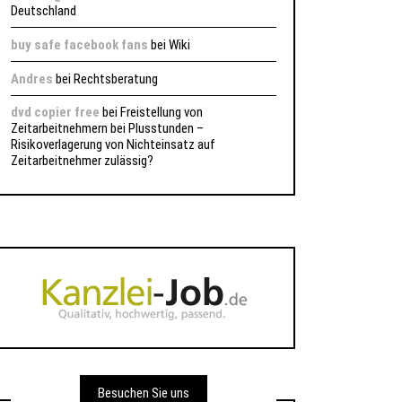
Deutschland
buy safe facebook fans
bei
Wiki
Andres
bei
Rechtsberatung
dvd copier free
bei
Freistellung von
Zeitarbeitnehmern bei Plusstunden –
Risikoverlagerung von Nichteinsatz auf
Zeitarbeitnehmer zulässig?
Besuchen Sie uns