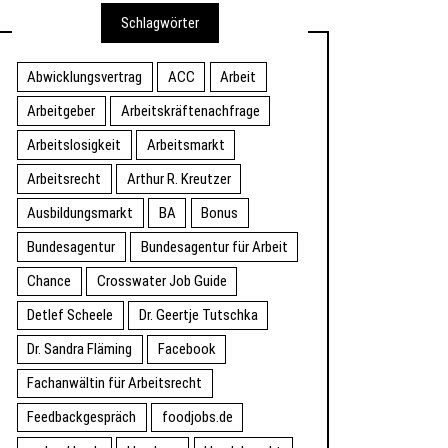
Schlagwörter
Abwicklungsvertrag
ACC
Arbeit
Arbeitgeber
Arbeitskräftenachfrage
Arbeitslosigkeit
Arbeitsmarkt
Arbeitsrecht
Arthur R. Kreutzer
Ausbildungsmarkt
BA
Bonus
Bundesagentur
Bundesagentur für Arbeit
Chance
Crosswater Job Guide
Detlef Scheele
Dr. Geertje Tutschka
Dr. Sandra Fläming
Facebook
Fachanwältin für Arbeitsrecht
Feedbackgespräch
foodjobs.de