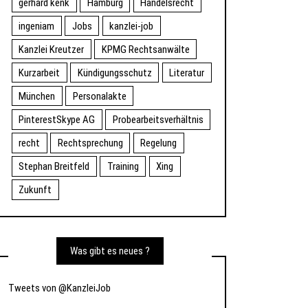
gerhard kenk
Hamburg
Handelsrecht
ingeniam
Jobs
kanzlei-job
Kanzlei Kreutzer
KPMG Rechtsanwälte
Kurzarbeit
Kündigungsschutz
Literatur
München
Personalakte
PinterestSkype AG
Probearbeitsverhältnis
recht
Rechtsprechung
Regelung
Stephan Breitfeld
Training
Xing
Zukunft
Was gibt es neues ?
Tweets von @KanzleiJob