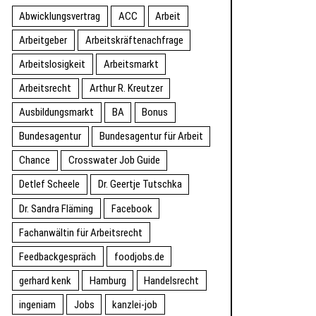
Abwicklungsvertrag
ACC
Arbeit
Arbeitgeber
Arbeitskräftenachfrage
Arbeitslosigkeit
Arbeitsmarkt
Arbeitsrecht
Arthur R. Kreutzer
Ausbildungsmarkt
BA
Bonus
Bundesagentur
Bundesagentur für Arbeit
Chance
Crosswater Job Guide
Detlef Scheele
Dr. Geertje Tutschka
Dr. Sandra Fläming
Facebook
Fachanwältin für Arbeitsrecht
Feedbackgespräch
foodjobs.de
gerhard kenk
Hamburg
Handelsrecht
ingeniam
Jobs
kanzlei-job