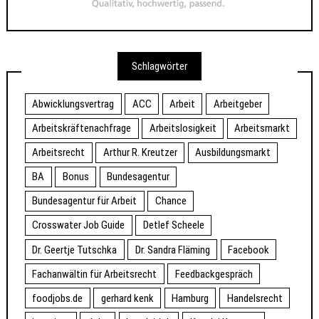
Schlagwörter
Abwicklungsvertrag
ACC
Arbeit
Arbeitgeber
Arbeitskräftenachfrage
Arbeitslosigkeit
Arbeitsmarkt
Arbeitsrecht
Arthur R. Kreutzer
Ausbildungsmarkt
BA
Bonus
Bundesagentur
Bundesagentur für Arbeit
Chance
Crosswater Job Guide
Detlef Scheele
Dr. Geertje Tutschka
Dr. Sandra Fläming
Facebook
Fachanwältin für Arbeitsrecht
Feedbackgespräch
foodjobs.de
gerhard kenk
Hamburg
Handelsrecht