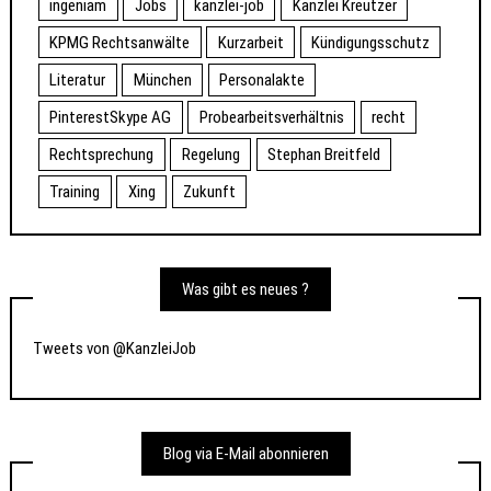
ingeniam
Jobs
kanzlei-job
Kanzlei Kreutzer
KPMG Rechtsanwälte
Kurzarbeit
Kündigungsschutz
Literatur
München
Personalakte
PinterestSkype AG
Probearbeitsverhältnis
recht
Rechtsprechung
Regelung
Stephan Breitfeld
Training
Xing
Zukunft
Was gibt es neues ?
Tweets von @KanzleiJob
Blog via E-Mail abonnieren