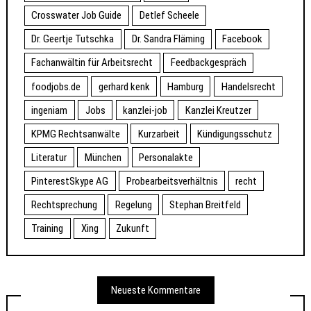
Crosswater Job Guide
Detlef Scheele
Dr. Geertje Tutschka
Dr. Sandra Fläming
Facebook
Fachanwältin für Arbeitsrecht
Feedbackgespräch
foodjobs.de
gerhard kenk
Hamburg
Handelsrecht
ingeniam
Jobs
kanzlei-job
Kanzlei Kreutzer
KPMG Rechtsanwälte
Kurzarbeit
Kündigungsschutz
Literatur
München
Personalakte
PinterestSkype AG
Probearbeitsverhältnis
recht
Rechtsprechung
Regelung
Stephan Breitfeld
Training
Xing
Zukunft
Neueste Kommentare