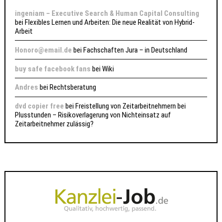
ingeniam – Executive Search & Human Capital Consulting
bei
Flexibles Lernen und Arbeiten: Die neue Realität von Hybrid-
Arbeit
Honoro@email.de
bei
Fachschaften Jura – in Deutschland
buy safe facebook fans
bei
Wiki
Andres
bei
Rechtsberatung
dvd copier free
bei
Freistellung von Zeitarbeitnehmern bei
Plusstunden – Risikoverlagerung von Nichteinsatz auf
Zeitarbeitnehmer zulässig?