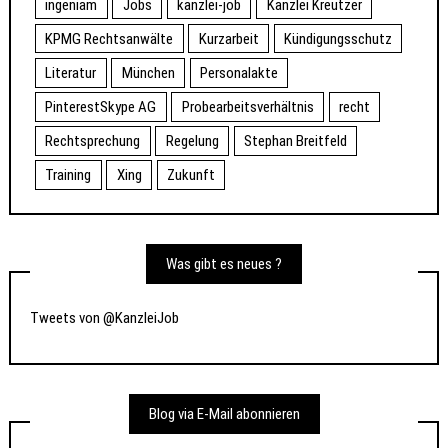
ingeniam
Jobs
kanzlei-job
Kanzlei Kreutzer
KPMG Rechtsanwälte
Kurzarbeit
Kündigungsschutz
Literatur
München
Personalakte
PinterestSkype AG
Probearbeitsverhältnis
recht
Rechtsprechung
Regelung
Stephan Breitfeld
Training
Xing
Zukunft
Was gibt es neues ?
Tweets von @KanzleiJob
Blog via E-Mail abonnieren