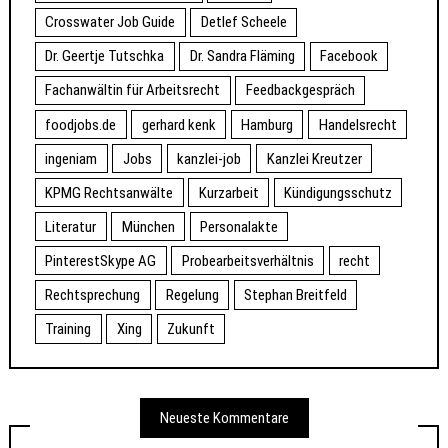
Crosswater Job Guide
Detlef Scheele
Dr. Geertje Tutschka
Dr. Sandra Fläming
Facebook
Fachanwältin für Arbeitsrecht
Feedbackgespräch
foodjobs.de
gerhard kenk
Hamburg
Handelsrecht
ingeniam
Jobs
kanzlei-job
Kanzlei Kreutzer
KPMG Rechtsanwälte
Kurzarbeit
Kündigungsschutz
Literatur
München
Personalakte
PinterestSkype AG
Probearbeitsverhältnis
recht
Rechtsprechung
Regelung
Stephan Breitfeld
Training
Xing
Zukunft
Neueste Kommentare