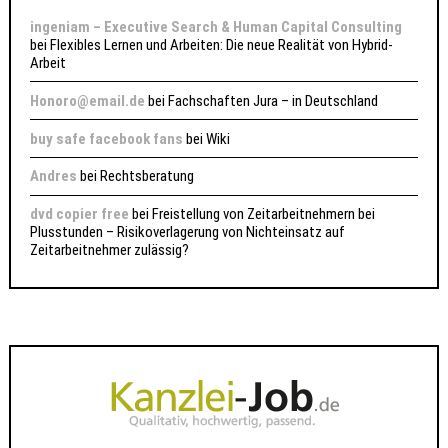
ingeniam – Executive Search & Human Capital Consulting
bei
Flexibles Lernen und Arbeiten: Die neue Realität von Hybrid-
Arbeit
Honoro@email.de
bei
Fachschaften Jura – in Deutschland
buy safe facebook fans
bei
Wiki
Andres
bei
Rechtsberatung
dvd copier free
bei
Freistellung von Zeitarbeitnehmern bei
Plusstunden – Risikoverlagerung von Nichteinsatz auf
Zeitarbeitnehmer zulässig?