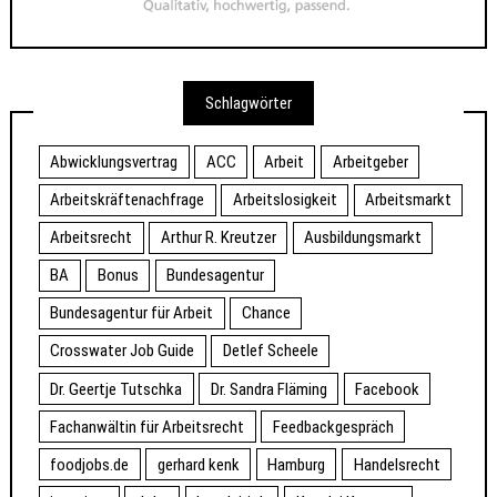
Schlagwörter
Abwicklungsvertrag
ACC
Arbeit
Arbeitgeber
Arbeitskräftenachfrage
Arbeitslosigkeit
Arbeitsmarkt
Arbeitsrecht
Arthur R. Kreutzer
Ausbildungsmarkt
BA
Bonus
Bundesagentur
Bundesagentur für Arbeit
Chance
Crosswater Job Guide
Detlef Scheele
Dr. Geertje Tutschka
Dr. Sandra Fläming
Facebook
Fachanwältin für Arbeitsrecht
Feedbackgespräch
foodjobs.de
gerhard kenk
Hamburg
Handelsrecht