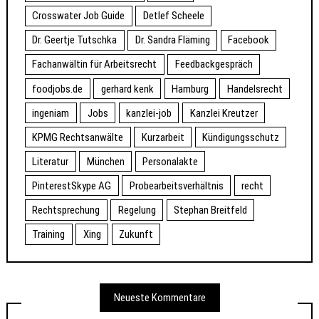
Crosswater Job Guide
Detlef Scheele
Dr. Geertje Tutschka
Dr. Sandra Fläming
Facebook
Fachanwältin für Arbeitsrecht
Feedbackgespräch
foodjobs.de
gerhard kenk
Hamburg
Handelsrecht
ingeniam
Jobs
kanzlei-job
Kanzlei Kreutzer
KPMG Rechtsanwälte
Kurzarbeit
Kündigungsschutz
Literatur
München
Personalakte
PinterestSkype AG
Probearbeitsverhältnis
recht
Rechtsprechung
Regelung
Stephan Breitfeld
Training
Xing
Zukunft
Neueste Kommentare