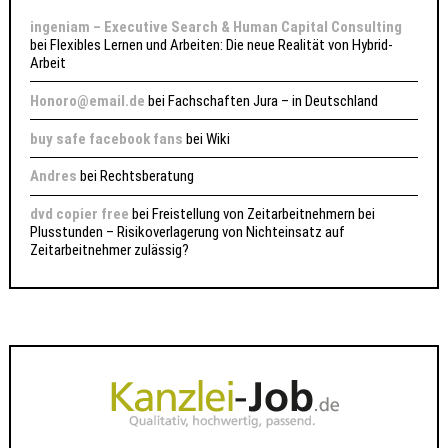
ingeniam – Executive Search & Human Capital Consulting
bei
Flexibles Lernen und Arbeiten: Die neue Realität von Hybrid-
Arbeit
Honoro@email.de
bei
Fachschaften Jura – in Deutschland
buy safe facebook fans
bei
Wiki
Andres
bei
Rechtsberatung
dvd copier free
bei
Freistellung von Zeitarbeitnehmern bei
Plusstunden – Risikoverlagerung von Nichteinsatz auf
Zeitarbeitnehmer zulässig?