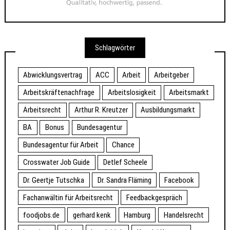
Schlagwörter
Abwicklungsvertrag
ACC
Arbeit
Arbeitgeber
Arbeitskräftenachfrage
Arbeitslosigkeit
Arbeitsmarkt
Arbeitsrecht
Arthur R. Kreutzer
Ausbildungsmarkt
BA
Bonus
Bundesagentur
Bundesagentur für Arbeit
Chance
Crosswater Job Guide
Detlef Scheele
Dr. Geertje Tutschka
Dr. Sandra Fläming
Facebook
Fachanwältin für Arbeitsrecht
Feedbackgespräch
foodjobs.de
gerhard kenk
Hamburg
Handelsrecht