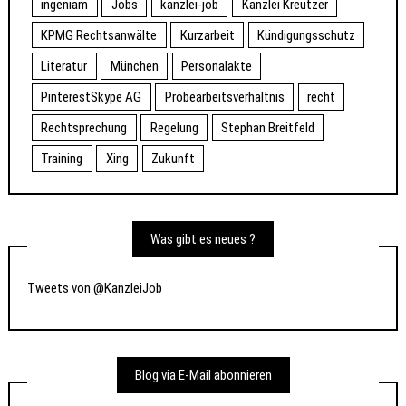
ingeniam
Jobs
kanzlei-job
Kanzlei Kreutzer
KPMG Rechtsanwälte
Kurzarbeit
Kündigungsschutz
Literatur
München
Personalakte
PinterestSkype AG
Probearbeitsverhältnis
recht
Rechtsprechung
Regelung
Stephan Breitfeld
Training
Xing
Zukunft
Was gibt es neues ?
Tweets von @KanzleiJob
Blog via E-Mail abonnieren