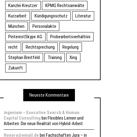
Kanzlei Kreutzer
KPMG Rechtsanwälte
Kurzarbeit
Kündigungsschutz
Literatur
München
Personalakte
PinterestSkype AG
Probearbeitsverhältnis
recht
Rechtsprechung
Regelung
Stephan Breitfeld
Training
Xing
Zukunft
Neueste Kommentare
ingeniam – Executive Search & Human
Capital Consulting
bei
Flexibles Lernen und
Arbeiten: Die neue Realität von Hybrid-Arbeit
Honoro@email.de
bei
Fachschaften Jura – in