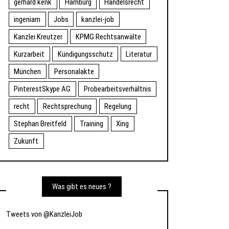
gerhard kenk
Hamburg
Handelsrecht
ingeniam
Jobs
kanzlei-job
Kanzlei Kreutzer
KPMG Rechtsanwälte
Kurzarbeit
Kündigungsschutz
Literatur
München
Personalakte
PinterestSkype AG
Probearbeitsverhältnis
recht
Rechtsprechung
Regelung
Stephan Breitfeld
Training
Xing
Zukunft
Was gibt es neues ?
Tweets von @KanzleiJob