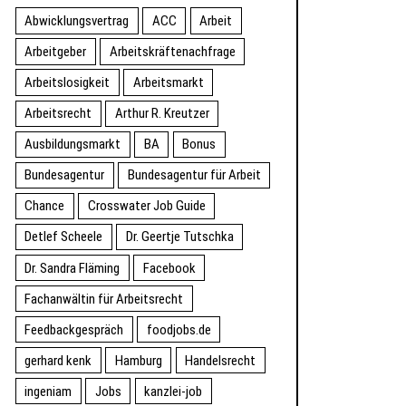
Abwicklungsvertrag
ACC
Arbeit
Arbeitgeber
Arbeitskräftenachfrage
Arbeitslosigkeit
Arbeitsmarkt
Arbeitsrecht
Arthur R. Kreutzer
Ausbildungsmarkt
BA
Bonus
Bundesagentur
Bundesagentur für Arbeit
Chance
Crosswater Job Guide
Detlef Scheele
Dr. Geertje Tutschka
Dr. Sandra Fläming
Facebook
Fachanwältin für Arbeitsrecht
Feedbackgespräch
foodjobs.de
gerhard kenk
Hamburg
Handelsrecht
ingeniam
Jobs
kanzlei-job