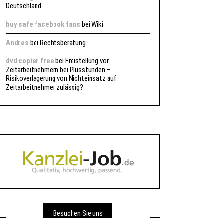
Deutschland
buy safe facebook fans
bei
Wiki
Andres
bei
Rechtsberatung
dvd copier free
bei
Freistellung von
Zeitarbeitnehmern bei Plusstunden –
Risikoverlagerung von Nichteinsatz auf
Zeitarbeitnehmer zulässig?
Besuchen Sie uns