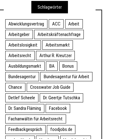
Schlagwörter
Abwicklungsvertrag
ACC
Arbeit
Arbeitgeber
Arbeitskräftenachfrage
Arbeitslosigkeit
Arbeitsmarkt
Arbeitsrecht
Arthur R. Kreutzer
Ausbildungsmarkt
BA
Bonus
Bundesagentur
Bundesagentur für Arbeit
Chance
Crosswater Job Guide
Detlef Scheele
Dr. Geertje Tutschka
Dr. Sandra Fläming
Facebook
Fachanwältin für Arbeitsrecht
Feedbackgespräch
foodjobs.de