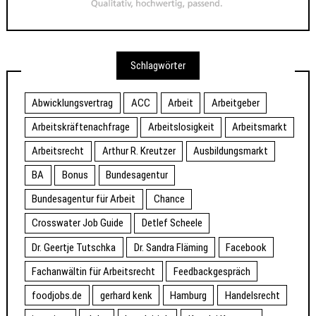
Schlagwörter
Abwicklungsvertrag
ACC
Arbeit
Arbeitgeber
Arbeitskräftenachfrage
Arbeitslosigkeit
Arbeitsmarkt
Arbeitsrecht
Arthur R. Kreutzer
Ausbildungsmarkt
BA
Bonus
Bundesagentur
Bundesagentur für Arbeit
Chance
Crosswater Job Guide
Detlef Scheele
Dr. Geertje Tutschka
Dr. Sandra Fläming
Facebook
Fachanwältin für Arbeitsrecht
Feedbackgespräch
foodjobs.de
gerhard kenk
Hamburg
Handelsrecht