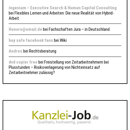
ingeniam – Executive Search & Human Capital Consulting
bei
Flexibles Lernen und Arbeiten: Die neue Realität von Hybrid-
Arbeit
Honoro@email.de
bei
Fachschaften Jura – in Deutschland
buy safe facebook fans
bei
Wiki
Andres
bei
Rechtsberatung
dvd copier free
bei
Freistellung von Zeitarbeitnehmern bei
Plusstunden – Risikoverlagerung von Nichteinsatz auf
Zeitarbeitnehmer zulässig?