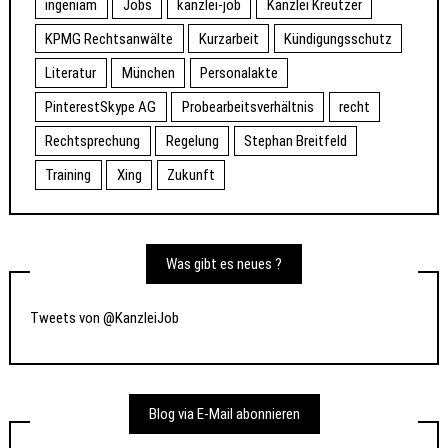
ingeniam
Jobs
kanzlei-job
Kanzlei Kreutzer
KPMG Rechtsanwälte
Kurzarbeit
Kündigungsschutz
Literatur
München
Personalakte
PinterestSkype AG
Probearbeitsverhältnis
recht
Rechtsprechung
Regelung
Stephan Breitfeld
Training
Xing
Zukunft
Was gibt es neues ?
Tweets von @KanzleiJob
Blog via E-Mail abonnieren