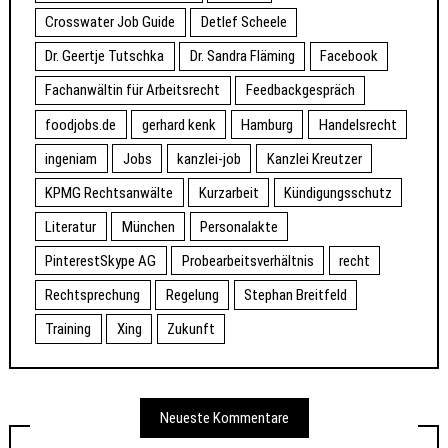
Crosswater Job Guide
Detlef Scheele
Dr. Geertje Tutschka
Dr. Sandra Fläming
Facebook
Fachanwältin für Arbeitsrecht
Feedbackgespräch
foodjobs.de
gerhard kenk
Hamburg
Handelsrecht
ingeniam
Jobs
kanzlei-job
Kanzlei Kreutzer
KPMG Rechtsanwälte
Kurzarbeit
Kündigungsschutz
Literatur
München
Personalakte
PinterestSkype AG
Probearbeitsverhältnis
recht
Rechtsprechung
Regelung
Stephan Breitfeld
Training
Xing
Zukunft
Neueste Kommentare