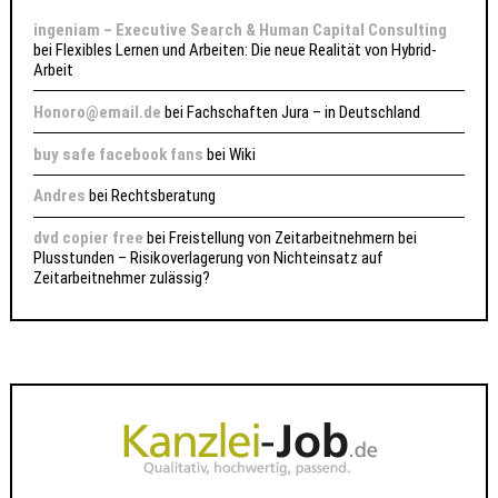
ingeniam – Executive Search & Human Capital Consulting
bei
Flexibles Lernen und Arbeiten: Die neue Realität von Hybrid-
Arbeit
Honoro@email.de
bei
Fachschaften Jura – in Deutschland
buy safe facebook fans
bei
Wiki
Andres
bei
Rechtsberatung
dvd copier free
bei
Freistellung von Zeitarbeitnehmern bei
Plusstunden – Risikoverlagerung von Nichteinsatz auf
Zeitarbeitnehmer zulässig?