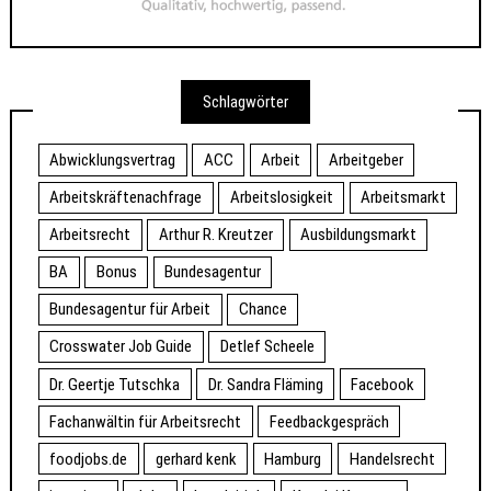
Schlagwörter
Abwicklungsvertrag
ACC
Arbeit
Arbeitgeber
Arbeitskräftenachfrage
Arbeitslosigkeit
Arbeitsmarkt
Arbeitsrecht
Arthur R. Kreutzer
Ausbildungsmarkt
BA
Bonus
Bundesagentur
Bundesagentur für Arbeit
Chance
Crosswater Job Guide
Detlef Scheele
Dr. Geertje Tutschka
Dr. Sandra Fläming
Facebook
Fachanwältin für Arbeitsrecht
Feedbackgespräch
foodjobs.de
gerhard kenk
Hamburg
Handelsrecht