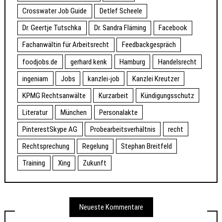
Crosswater Job Guide
Detlef Scheele
Dr. Geertje Tutschka
Dr. Sandra Fläming
Facebook
Fachanwältin für Arbeitsrecht
Feedbackgespräch
foodjobs.de
gerhard kenk
Hamburg
Handelsrecht
ingeniam
Jobs
kanzlei-job
Kanzlei Kreutzer
KPMG Rechtsanwälte
Kurzarbeit
Kündigungsschutz
Literatur
München
Personalakte
PinterestSkype AG
Probearbeitsverhältnis
recht
Rechtsprechung
Regelung
Stephan Breitfeld
Training
Xing
Zukunft
Neueste Kommentare