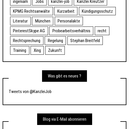
ingeniam
Jobs
kanzlei-job
Kanzlei Kreutzer
KPMG Rechtsanwälte
Kurzarbeit
Kündigungsschutz
Literatur
München
Personalakte
PinterestSkype AG
Probearbeitsverhältnis
recht
Rechtsprechung
Regelung
Stephan Breitfeld
Training
Xing
Zukunft
Was gibt es neues ?
Tweets von @KanzleiJob
Blog via E-Mail abonnieren