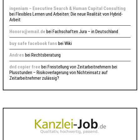
ingeniam – Executive Search & Human Capital Consulting
bei
Flexibles Lernen und Arbeiten: Die neue Realität von Hybrid-
Arbeit
Honoro@email.de
bei
Fachschaften Jura – in Deutschland
buy safe facebook fans
bei
Wiki
Andres
bei
Rechtsberatung
dvd copier free
bei
Freistellung von Zeitarbeitnehmern bei
Plusstunden – Risikoverlagerung von Nichteinsatz auf
Zeitarbeitnehmer zulässig?