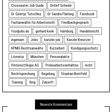
Crosswater Job Guide
Detlef Scheele
Dr. Geertje Tutschka
Dr. Sandra Fläming
Facebook
Fachanwältin für Arbeitsrecht
Feedbackgespräch
foodjobs.de
gerhard kenk
Hamburg
Handelsrecht
ingeniam
Jobs
kanzlei-job
Kanzlei Kreutzer
KPMG Rechtsanwälte
Kurzarbeit
Kündigungsschutz
Literatur
München
Personalakte
PinterestSkype AG
Probearbeitsverhältnis
recht
Rechtsprechung
Regelung
Stephan Breitfeld
Training
Xing
Zukunft
Neueste Kommentare