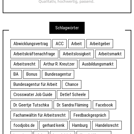
Schlagwörter
Abwicklungsvertrag
ACC
Arbeit
Arbeitgeber
Arbeitskräftenachfrage
Arbeitslosigkeit
Arbeitsmarkt
Arbeitsrecht
Arthur R. Kreutzer
Ausbildungsmarkt
BA
Bonus
Bundesagentur
Bundesagentur für Arbeit
Chance
Crosswater Job Guide
Detlef Scheele
Dr. Geertje Tutschka
Dr. Sandra Fläming
Facebook
Fachanwältin für Arbeitsrecht
Feedbackgespräch
foodjobs.de
gerhard kenk
Hamburg
Handelsrecht