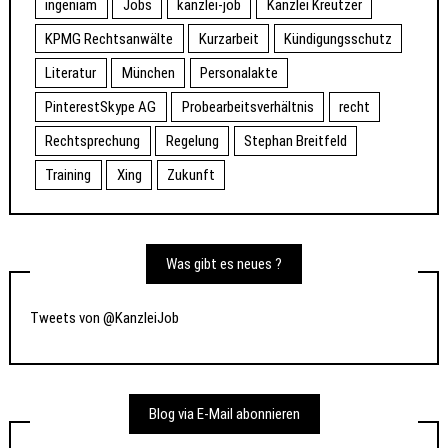
ingeniam
Jobs
kanzlei-job
Kanzlei Kreutzer
KPMG Rechtsanwälte
Kurzarbeit
Kündigungsschutz
Literatur
München
Personalakte
PinterestSkype AG
Probearbeitsverhältnis
recht
Rechtsprechung
Regelung
Stephan Breitfeld
Training
Xing
Zukunft
Was gibt es neues ?
Tweets von @KanzleiJob
Blog via E-Mail abonnieren