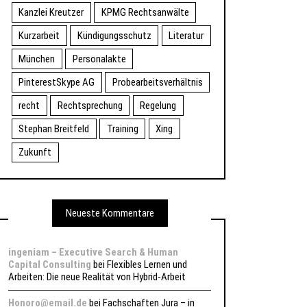
Kanzlei Kreutzer
KPMG Rechtsanwälte
Kurzarbeit
Kündigungsschutz
Literatur
München
Personalakte
PinterestSkype AG
Probearbeitsverhältnis
recht
Rechtsprechung
Regelung
Stephan Breitfeld
Training
Xing
Zukunft
Neueste Kommentare
ingeniam – Executive Search & Human
Capital Consulting
bei
Flexibles Lernen und
Arbeiten: Die neue Realität von Hybrid-Arbeit
Honoro@email.de
bei
Fachschaften Jura – in