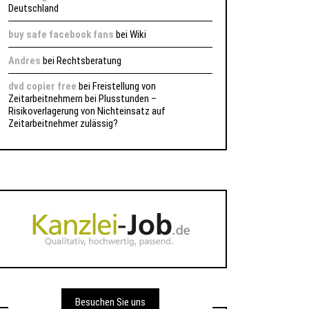
Deutschland
buy safe facebook fans
bei
Wiki
Andres
bei
Rechtsberatung
dvd copier free
bei
Freistellung von
Zeitarbeitnehmern bei Plusstunden –
Risikoverlagerung von Nichteinsatz auf
Zeitarbeitnehmer zulässig?
Besuchen Sie uns