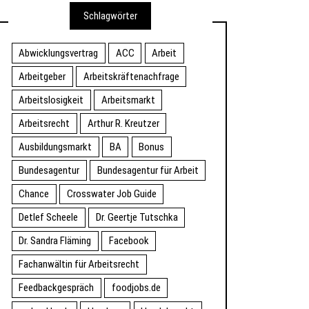
Schlagwörter
Abwicklungsvertrag
ACC
Arbeit
Arbeitgeber
Arbeitskräftenachfrage
Arbeitslosigkeit
Arbeitsmarkt
Arbeitsrecht
Arthur R. Kreutzer
Ausbildungsmarkt
BA
Bonus
Bundesagentur
Bundesagentur für Arbeit
Chance
Crosswater Job Guide
Detlef Scheele
Dr. Geertje Tutschka
Dr. Sandra Fläming
Facebook
Fachanwältin für Arbeitsrecht
Feedbackgespräch
foodjobs.de