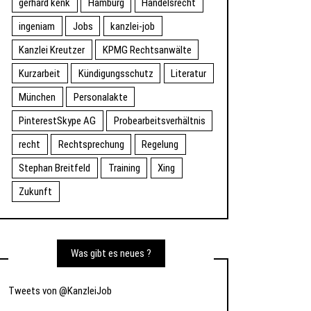
gerhard kenk
Hamburg
Handelsrecht
ingeniam
Jobs
kanzlei-job
Kanzlei Kreutzer
KPMG Rechtsanwälte
Kurzarbeit
Kündigungsschutz
Literatur
München
Personalakte
PinterestSkype AG
Probearbeitsverhältnis
recht
Rechtsprechung
Regelung
Stephan Breitfeld
Training
Xing
Zukunft
Was gibt es neues ?
Tweets von @KanzleiJob