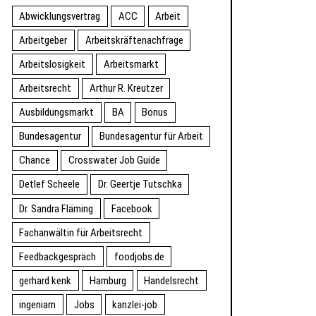
Abwicklungsvertrag
ACC
Arbeit
Arbeitgeber
Arbeitskräftenachfrage
Arbeitslosigkeit
Arbeitsmarkt
Arbeitsrecht
Arthur R. Kreutzer
Ausbildungsmarkt
BA
Bonus
Bundesagentur
Bundesagentur für Arbeit
Chance
Crosswater Job Guide
Detlef Scheele
Dr. Geertje Tutschka
Dr. Sandra Fläming
Facebook
Fachanwältin für Arbeitsrecht
Feedbackgespräch
foodjobs.de
gerhard kenk
Hamburg
Handelsrecht
ingeniam
Jobs
kanzlei-job