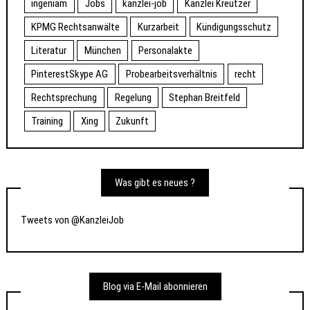
ingeniam
Jobs
kanzlei-job
Kanzlei Kreutzer
KPMG Rechtsanwälte
Kurzarbeit
Kündigungsschutz
Literatur
München
Personalakte
PinterestSkype AG
Probearbeitsverhältnis
recht
Rechtsprechung
Regelung
Stephan Breitfeld
Training
Xing
Zukunft
Was gibt es neues ?
Tweets von @KanzleiJob
Blog via E-Mail abonnieren