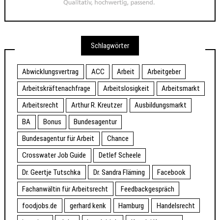
Schlagwörter
Abwicklungsvertrag
ACC
Arbeit
Arbeitgeber
Arbeitskräftenachfrage
Arbeitslosigkeit
Arbeitsmarkt
Arbeitsrecht
Arthur R. Kreutzer
Ausbildungsmarkt
BA
Bonus
Bundesagentur
Bundesagentur für Arbeit
Chance
Crosswater Job Guide
Detlef Scheele
Dr. Geertje Tutschka
Dr. Sandra Fläming
Facebook
Fachanwältin für Arbeitsrecht
Feedbackgespräch
foodjobs.de
gerhard kenk
Hamburg
Handelsrecht