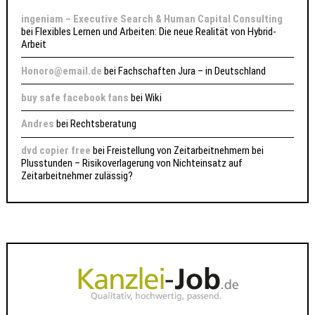
ingeniam – Executive Search & Human Capital Consulting
bei
Flexibles Lernen und Arbeiten: Die neue Realität von Hybrid-
Arbeit
Honoro@email.de
bei
Fachschaften Jura – in Deutschland
buy safe facebook fans
bei
Wiki
Andres
bei
Rechtsberatung
dvd copier free
bei
Freistellung von Zeitarbeitnehmern bei
Plusstunden – Risikoverlagerung von Nichteinsatz auf
Zeitarbeitnehmer zulässig?