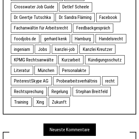
Crosswater Job Guide
Detlef Scheele
Dr. Geertje Tutschka
Dr. Sandra Fläming
Facebook
Fachanwältin für Arbeitsrecht
Feedbackgespräch
foodjobs.de
gerhard kenk
Hamburg
Handelsrecht
ingeniam
Jobs
kanzlei-job
Kanzlei Kreutzer
KPMG Rechtsanwälte
Kurzarbeit
Kündigungsschutz
Literatur
München
Personalakte
PinterestSkype AG
Probearbeitsverhältnis
recht
Rechtsprechung
Regelung
Stephan Breitfeld
Training
Xing
Zukunft
Neueste Kommentare