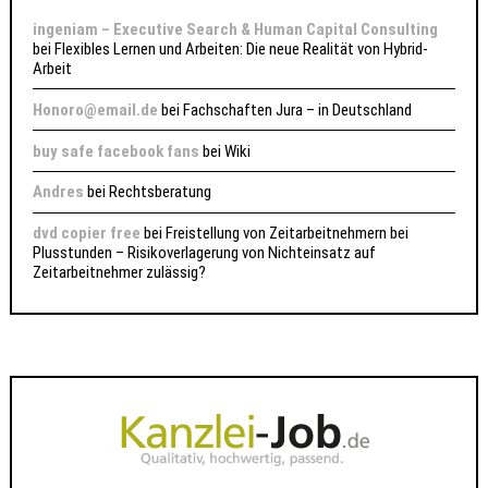
ingeniam – Executive Search & Human Capital Consulting
bei
Flexibles Lernen und Arbeiten: Die neue Realität von Hybrid-
Arbeit
Honoro@email.de
bei
Fachschaften Jura – in Deutschland
buy safe facebook fans
bei
Wiki
Andres
bei
Rechtsberatung
dvd copier free
bei
Freistellung von Zeitarbeitnehmern bei
Plusstunden – Risikoverlagerung von Nichteinsatz auf
Zeitarbeitnehmer zulässig?