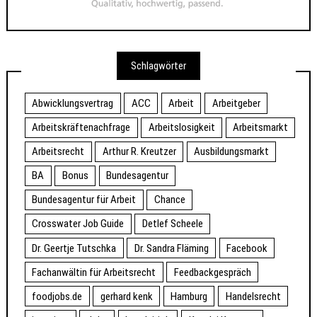
Schlagwörter
Abwicklungsvertrag
ACC
Arbeit
Arbeitgeber
Arbeitskräftenachfrage
Arbeitslosigkeit
Arbeitsmarkt
Arbeitsrecht
Arthur R. Kreutzer
Ausbildungsmarkt
BA
Bonus
Bundesagentur
Bundesagentur für Arbeit
Chance
Crosswater Job Guide
Detlef Scheele
Dr. Geertje Tutschka
Dr. Sandra Fläming
Facebook
Fachanwältin für Arbeitsrecht
Feedbackgespräch
foodjobs.de
gerhard kenk
Hamburg
Handelsrecht