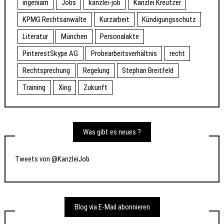
ingeniam
Jobs
kanzlei-job
Kanzlei Kreutzer
KPMG Rechtsanwälte
Kurzarbeit
Kündigungsschutz
Literatur
München
Personalakte
PinterestSkype AG
Probearbeitsverhältnis
recht
Rechtsprechung
Regelung
Stephan Breitfeld
Training
Xing
Zukunft
Was gibt es neues ?
Tweets von @KanzleiJob
Blog via E-Mail abonnieren