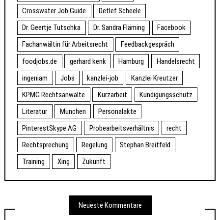
Crosswater Job Guide
Detlef Scheele
Dr. Geertje Tutschka
Dr. Sandra Fläming
Facebook
Fachanwältin für Arbeitsrecht
Feedbackgespräch
foodjobs.de
gerhard kenk
Hamburg
Handelsrecht
ingeniam
Jobs
kanzlei-job
Kanzlei Kreutzer
KPMG Rechtsanwälte
Kurzarbeit
Kündigungsschutz
Literatur
München
Personalakte
PinterestSkype AG
Probearbeitsverhältnis
recht
Rechtsprechung
Regelung
Stephan Breitfeld
Training
Xing
Zukunft
Neueste Kommentare