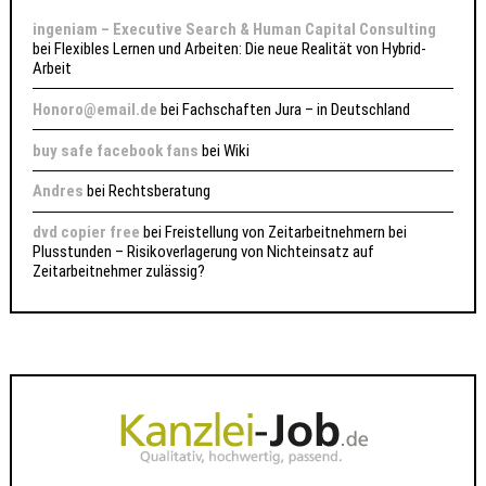
ingeniam – Executive Search & Human Capital Consulting
bei
Flexibles Lernen und Arbeiten: Die neue Realität von Hybrid-
Arbeit
Honoro@email.de
bei
Fachschaften Jura – in Deutschland
buy safe facebook fans
bei
Wiki
Andres
bei
Rechtsberatung
dvd copier free
bei
Freistellung von Zeitarbeitnehmern bei
Plusstunden – Risikoverlagerung von Nichteinsatz auf
Zeitarbeitnehmer zulässig?