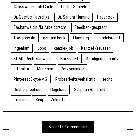
Crosswater Job Guide
Detlef Scheele
Dr. Geertje Tutschka
Dr. Sandra Fläming
Facebook
Fachanwältin für Arbeitsrecht
Feedbackgespräch
foodjobs.de
gerhard kenk
Hamburg
Handelsrecht
ingeniam
Jobs
kanzlei-job
Kanzlei Kreutzer
KPMG Rechtsanwälte
Kurzarbeit
Kündigungsschutz
Literatur
München
Personalakte
PinterestSkype AG
Probearbeitsverhältnis
recht
Rechtsprechung
Regelung
Stephan Breitfeld
Training
Xing
Zukunft
Neueste Kommentare