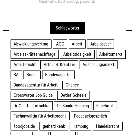
Schlagwörter
Abwicklungsvertrag
ACC
Arbeit
Arbeitgeber
Arbeitskräftenachfrage
Arbeitslosigkeit
Arbeitsmarkt
Arbeitsrecht
Arthur R. Kreutzer
Ausbildungsmarkt
BA
Bonus
Bundesagentur
Bundesagentur für Arbeit
Chance
Crosswater Job Guide
Detlef Scheele
Dr. Geertje Tutschka
Dr. Sandra Fläming
Facebook
Fachanwältin für Arbeitsrecht
Feedbackgespräch
foodjobs.de
gerhard kenk
Hamburg
Handelsrecht