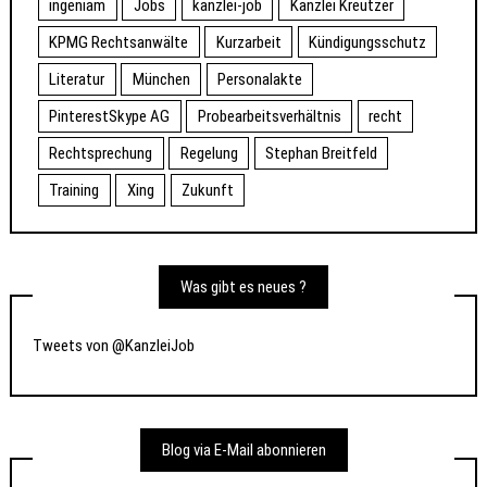
ingeniam
Jobs
kanzlei-job
Kanzlei Kreutzer
KPMG Rechtsanwälte
Kurzarbeit
Kündigungsschutz
Literatur
München
Personalakte
PinterestSkype AG
Probearbeitsverhältnis
recht
Rechtsprechung
Regelung
Stephan Breitfeld
Training
Xing
Zukunft
Was gibt es neues ?
Tweets von @KanzleiJob
Blog via E-Mail abonnieren