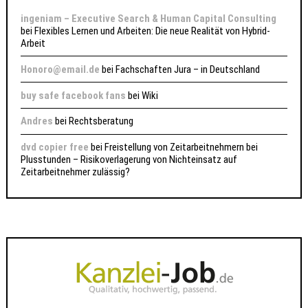
ingeniam – Executive Search & Human Capital Consulting
bei
Flexibles Lernen und Arbeiten: Die neue Realität von Hybrid-
Arbeit
Honoro@email.de
bei
Fachschaften Jura – in Deutschland
buy safe facebook fans
bei
Wiki
Andres
bei
Rechtsberatung
dvd copier free
bei
Freistellung von Zeitarbeitnehmern bei
Plusstunden – Risikoverlagerung von Nichteinsatz auf
Zeitarbeitnehmer zulässig?