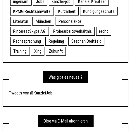
ingeniam
Jobs
kanzlei-job
Kanzlei Kreutzer
KPMG Rechtsanwälte
Kurzarbeit
Kündigungsschutz
Literatur
München
Personalakte
PinterestSkype AG
Probearbeitsverhältnis
recht
Rechtsprechung
Regelung
Stephan Breitfeld
Training
Xing
Zukunft
Was gibt es neues ?
Tweets von @KanzleiJob
Blog via E-Mail abonnieren