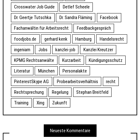
Crosswater Job Guide
Detlef Scheele
Dr. Geertje Tutschka
Dr. Sandra Fläming
Facebook
Fachanwältin für Arbeitsrecht
Feedbackgespräch
foodjobs.de
gerhard kenk
Hamburg
Handelsrecht
ingeniam
Jobs
kanzlei-job
Kanzlei Kreutzer
KPMG Rechtsanwälte
Kurzarbeit
Kündigungsschutz
Literatur
München
Personalakte
PinterestSkype AG
Probearbeitsverhältnis
recht
Rechtsprechung
Regelung
Stephan Breitfeld
Training
Xing
Zukunft
Neueste Kommentare