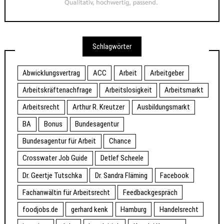
Schlagwörter
Abwicklungsvertrag
ACC
Arbeit
Arbeitgeber
Arbeitskräftenachfrage
Arbeitslosigkeit
Arbeitsmarkt
Arbeitsrecht
Arthur R. Kreutzer
Ausbildungsmarkt
BA
Bonus
Bundesagentur
Bundesagentur für Arbeit
Chance
Crosswater Job Guide
Detlef Scheele
Dr. Geertje Tutschka
Dr. Sandra Fläming
Facebook
Fachanwältin für Arbeitsrecht
Feedbackgespräch
foodjobs.de
gerhard kenk
Hamburg
Handelsrecht