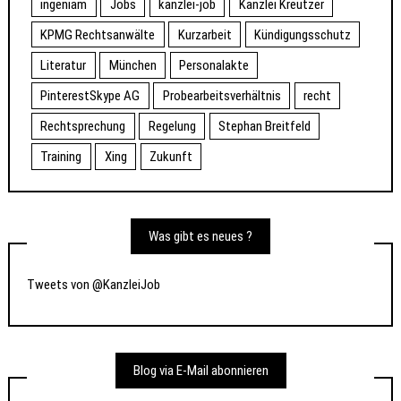
ingeniam
Jobs
kanzlei-job
Kanzlei Kreutzer
KPMG Rechtsanwälte
Kurzarbeit
Kündigungsschutz
Literatur
München
Personalakte
PinterestSkype AG
Probearbeitsverhältnis
recht
Rechtsprechung
Regelung
Stephan Breitfeld
Training
Xing
Zukunft
Was gibt es neues ?
Tweets von @KanzleiJob
Blog via E-Mail abonnieren