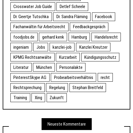
Crosswater Job Guide
Detlef Scheele
Dr. Geertje Tutschka
Dr. Sandra Fläming
Facebook
Fachanwältin für Arbeitsrecht
Feedbackgespräch
foodjobs.de
gerhard kenk
Hamburg
Handelsrecht
ingeniam
Jobs
kanzlei-job
Kanzlei Kreutzer
KPMG Rechtsanwälte
Kurzarbeit
Kündigungsschutz
Literatur
München
Personalakte
PinterestSkype AG
Probearbeitsverhältnis
recht
Rechtsprechung
Regelung
Stephan Breitfeld
Training
Xing
Zukunft
Neueste Kommentare