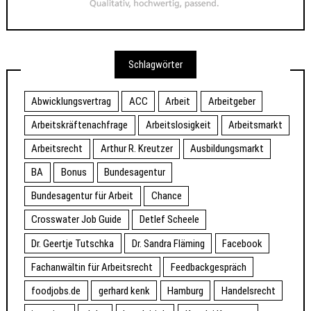
Schlagwörter
Abwicklungsvertrag
ACC
Arbeit
Arbeitgeber
Arbeitskräftenachfrage
Arbeitslosigkeit
Arbeitsmarkt
Arbeitsrecht
Arthur R. Kreutzer
Ausbildungsmarkt
BA
Bonus
Bundesagentur
Bundesagentur für Arbeit
Chance
Crosswater Job Guide
Detlef Scheele
Dr. Geertje Tutschka
Dr. Sandra Fläming
Facebook
Fachanwältin für Arbeitsrecht
Feedbackgespräch
foodjobs.de
gerhard kenk
Hamburg
Handelsrecht