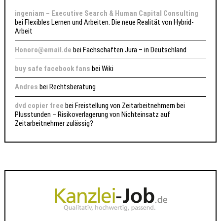
ingeniam – Executive Search & Human Capital Consulting
bei
Flexibles Lernen und Arbeiten: Die neue Realität von Hybrid-
Arbeit
Honoro@email.de
bei
Fachschaften Jura – in Deutschland
buy safe facebook fans
bei
Wiki
Andres
bei
Rechtsberatung
dvd copier free
bei
Freistellung von Zeitarbeitnehmern bei
Plusstunden – Risikoverlagerung von Nichteinsatz auf
Zeitarbeitnehmer zulässig?