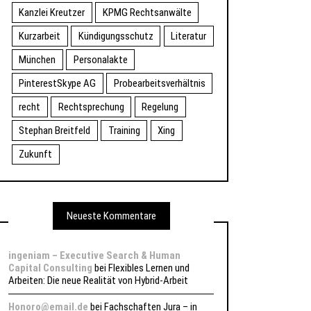
Kanzlei Kreutzer
KPMG Rechtsanwälte
Kurzarbeit
Kündigungsschutz
Literatur
München
Personalakte
PinterestSkype AG
Probearbeitsverhältnis
recht
Rechtsprechung
Regelung
Stephan Breitfeld
Training
Xing
Zukunft
Neueste Kommentare
ingeniam – Executive Search & Human
Capital Consulting
bei
Flexibles Lernen und
Arbeiten: Die neue Realität von Hybrid-Arbeit
Honoro@email.de
bei
Fachschaften Jura – in