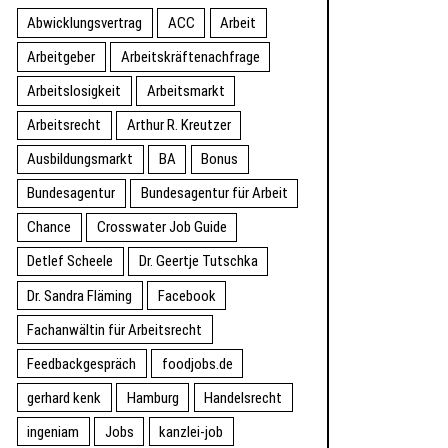
Abwicklungsvertrag
ACC
Arbeit
Arbeitgeber
Arbeitskräftenachfrage
Arbeitslosigkeit
Arbeitsmarkt
Arbeitsrecht
Arthur R. Kreutzer
Ausbildungsmarkt
BA
Bonus
Bundesagentur
Bundesagentur für Arbeit
Chance
Crosswater Job Guide
Detlef Scheele
Dr. Geertje Tutschka
Dr. Sandra Fläming
Facebook
Fachanwältin für Arbeitsrecht
Feedbackgespräch
foodjobs.de
gerhard kenk
Hamburg
Handelsrecht
ingeniam
Jobs
kanzlei-job