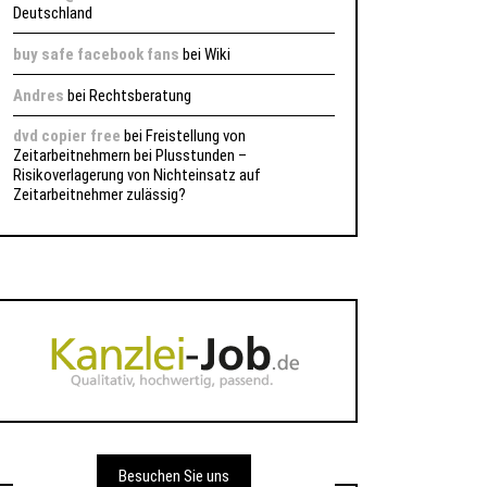
Deutschland
buy safe facebook fans
bei
Wiki
Andres
bei
Rechtsberatung
dvd copier free
bei
Freistellung von
Zeitarbeitnehmern bei Plusstunden –
Risikoverlagerung von Nichteinsatz auf
Zeitarbeitnehmer zulässig?
Besuchen Sie uns