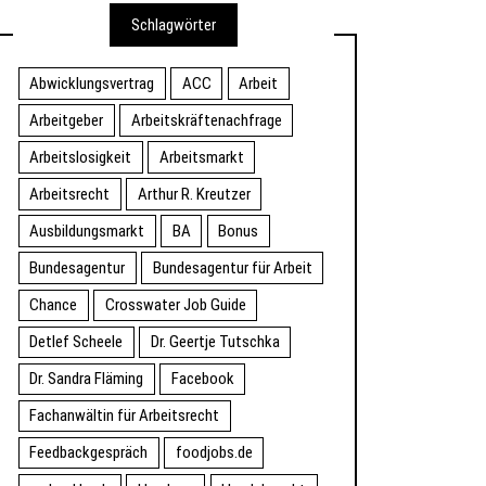
Schlagwörter
Abwicklungsvertrag
ACC
Arbeit
Arbeitgeber
Arbeitskräftenachfrage
Arbeitslosigkeit
Arbeitsmarkt
Arbeitsrecht
Arthur R. Kreutzer
Ausbildungsmarkt
BA
Bonus
Bundesagentur
Bundesagentur für Arbeit
Chance
Crosswater Job Guide
Detlef Scheele
Dr. Geertje Tutschka
Dr. Sandra Fläming
Facebook
Fachanwältin für Arbeitsrecht
Feedbackgespräch
foodjobs.de