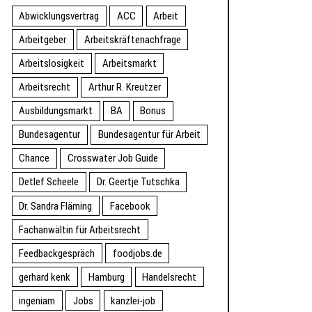
Abwicklungsvertrag
ACC
Arbeit
Arbeitgeber
Arbeitskräftenachfrage
Arbeitslosigkeit
Arbeitsmarkt
Arbeitsrecht
Arthur R. Kreutzer
Ausbildungsmarkt
BA
Bonus
Bundesagentur
Bundesagentur für Arbeit
Chance
Crosswater Job Guide
Detlef Scheele
Dr. Geertje Tutschka
Dr. Sandra Fläming
Facebook
Fachanwältin für Arbeitsrecht
Feedbackgespräch
foodjobs.de
gerhard kenk
Hamburg
Handelsrecht
ingeniam
Jobs
kanzlei-job