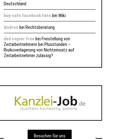
Deutschland
buy safe facebook fans
bei
Wiki
Andres
bei
Rechtsberatung
dvd copier free
bei
Freistellung von
Zeitarbeitnehmern bei Plusstunden –
Risikoverlagerung von Nichteinsatz auf
Zeitarbeitnehmer zulässig?
Besuchen Sie uns