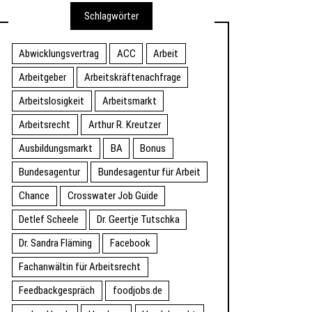
Schlagwörter
Abwicklungsvertrag
ACC
Arbeit
Arbeitgeber
Arbeitskräftenachfrage
Arbeitslosigkeit
Arbeitsmarkt
Arbeitsrecht
Arthur R. Kreutzer
Ausbildungsmarkt
BA
Bonus
Bundesagentur
Bundesagentur für Arbeit
Chance
Crosswater Job Guide
Detlef Scheele
Dr. Geertje Tutschka
Dr. Sandra Fläming
Facebook
Fachanwältin für Arbeitsrecht
Feedbackgespräch
foodjobs.de