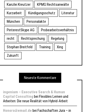
Kanzlei Kreutzer
KPMG Rechtsanwälte
Kurzarbeit
Kündigungsschutz
Literatur
München
Personalakte
PinterestSkype AG
Probearbeitsverhältnis
recht
Rechtsprechung
Regelung
Stephan Breitfeld
Training
Xing
Zukunft
Neueste Kommentare
ingeniam – Executive Search & Human
Capital Consulting
bei
Flexibles Lernen und
Arbeiten: Die neue Realität von Hybrid-Arbeit
Honoro@email.de
bei
Fachschaften Jura – in