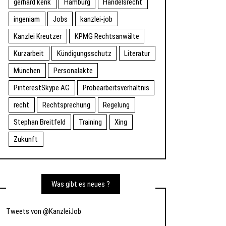
gerhard kenk
Hamburg
Handelsrecht
ingeniam
Jobs
kanzlei-job
Kanzlei Kreutzer
KPMG Rechtsanwälte
Kurzarbeit
Kündigungsschutz
Literatur
München
Personalakte
PinterestSkype AG
Probearbeitsverhältnis
recht
Rechtsprechung
Regelung
Stephan Breitfeld
Training
Xing
Zukunft
Was gibt es neues ?
Tweets von @KanzleiJob