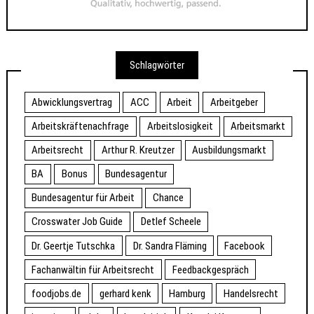
Schlagwörter
Abwicklungsvertrag
ACC
Arbeit
Arbeitgeber
Arbeitskräftenachfrage
Arbeitslosigkeit
Arbeitsmarkt
Arbeitsrecht
Arthur R. Kreutzer
Ausbildungsmarkt
BA
Bonus
Bundesagentur
Bundesagentur für Arbeit
Chance
Crosswater Job Guide
Detlef Scheele
Dr. Geertje Tutschka
Dr. Sandra Fläming
Facebook
Fachanwältin für Arbeitsrecht
Feedbackgespräch
foodjobs.de
gerhard kenk
Hamburg
Handelsrecht