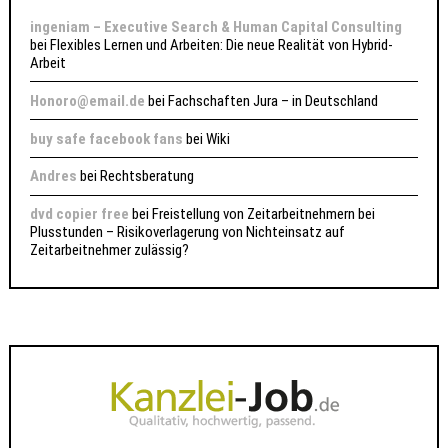
ingeniam – Executive Search & Human Capital Consulting
bei
Flexibles Lernen und Arbeiten: Die neue Realität von Hybrid-
Arbeit
Honoro@email.de
bei
Fachschaften Jura – in Deutschland
buy safe facebook fans
bei
Wiki
Andres
bei
Rechtsberatung
dvd copier free
bei
Freistellung von Zeitarbeitnehmern bei
Plusstunden – Risikoverlagerung von Nichteinsatz auf
Zeitarbeitnehmer zulässig?