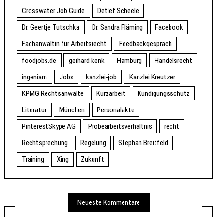
Crosswater Job Guide
Detlef Scheele
Dr. Geertje Tutschka
Dr. Sandra Fläming
Facebook
Fachanwältin für Arbeitsrecht
Feedbackgespräch
foodjobs.de
gerhard kenk
Hamburg
Handelsrecht
ingeniam
Jobs
kanzlei-job
Kanzlei Kreutzer
KPMG Rechtsanwälte
Kurzarbeit
Kündigungsschutz
Literatur
München
Personalakte
PinterestSkype AG
Probearbeitsverhältnis
recht
Rechtsprechung
Regelung
Stephan Breitfeld
Training
Xing
Zukunft
Neueste Kommentare