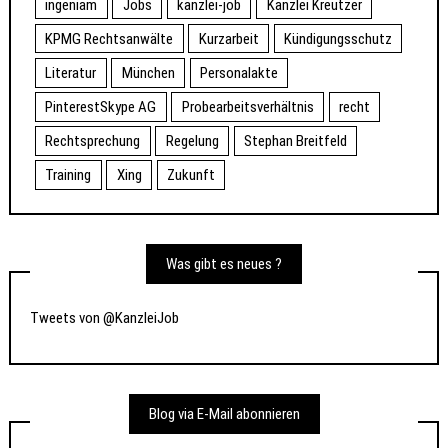
ingeniam
Jobs
kanzlei-job
Kanzlei Kreutzer
KPMG Rechtsanwälte
Kurzarbeit
Kündigungsschutz
Literatur
München
Personalakte
PinterestSkype AG
Probearbeitsverhältnis
recht
Rechtsprechung
Regelung
Stephan Breitfeld
Training
Xing
Zukunft
Was gibt es neues ?
Tweets von @KanzleiJob
Blog via E-Mail abonnieren