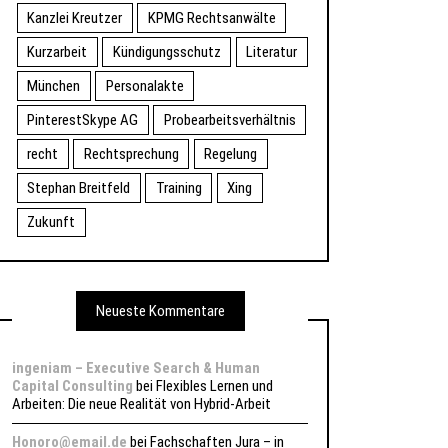
Kanzlei Kreutzer
KPMG Rechtsanwälte
Kurzarbeit
Kündigungsschutz
Literatur
München
Personalakte
PinterestSkype AG
Probearbeitsverhältnis
recht
Rechtsprechung
Regelung
Stephan Breitfeld
Training
Xing
Zukunft
Neueste Kommentare
ingeniam – Executive Search & Human
Capital Consulting
bei
Flexibles Lernen und
Arbeiten: Die neue Realität von Hybrid-Arbeit
Honoro@email.de
bei
Fachschaften Jura – in