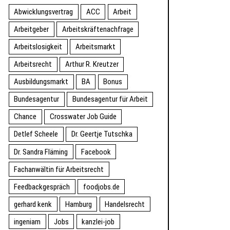
Abwicklungsvertrag
ACC
Arbeit
Arbeitgeber
Arbeitskräftenachfrage
Arbeitslosigkeit
Arbeitsmarkt
Arbeitsrecht
Arthur R. Kreutzer
Ausbildungsmarkt
BA
Bonus
Bundesagentur
Bundesagentur für Arbeit
Chance
Crosswater Job Guide
Detlef Scheele
Dr. Geertje Tutschka
Dr. Sandra Fläming
Facebook
Fachanwältin für Arbeitsrecht
Feedbackgespräch
foodjobs.de
gerhard kenk
Hamburg
Handelsrecht
ingeniam
Jobs
kanzlei-job