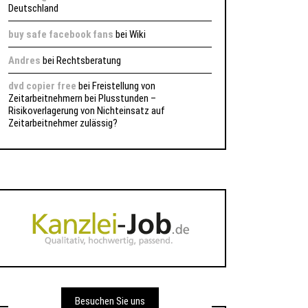
Deutschland
buy safe facebook fans
bei
Wiki
Andres
bei
Rechtsberatung
dvd copier free
bei
Freistellung von
Zeitarbeitnehmern bei Plusstunden –
Risikoverlagerung von Nichteinsatz auf
Zeitarbeitnehmer zulässig?
Besuchen Sie uns