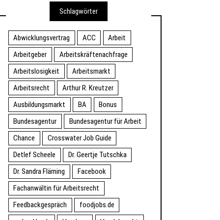
Schlagwörter
Abwicklungsvertrag
ACC
Arbeit
Arbeitgeber
Arbeitskräftenachfrage
Arbeitslosigkeit
Arbeitsmarkt
Arbeitsrecht
Arthur R. Kreutzer
Ausbildungsmarkt
BA
Bonus
Bundesagentur
Bundesagentur für Arbeit
Chance
Crosswater Job Guide
Detlef Scheele
Dr. Geertje Tutschka
Dr. Sandra Fläming
Facebook
Fachanwältin für Arbeitsrecht
Feedbackgespräch
foodjobs.de