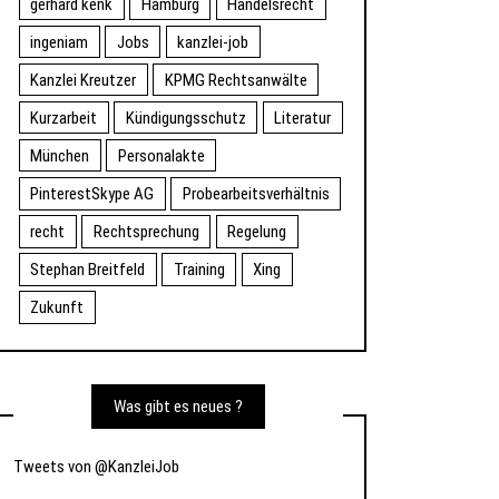
gerhard kenk
Hamburg
Handelsrecht
ingeniam
Jobs
kanzlei-job
Kanzlei Kreutzer
KPMG Rechtsanwälte
Kurzarbeit
Kündigungsschutz
Literatur
München
Personalakte
PinterestSkype AG
Probearbeitsverhältnis
recht
Rechtsprechung
Regelung
Stephan Breitfeld
Training
Xing
Zukunft
Was gibt es neues ?
Tweets von @KanzleiJob