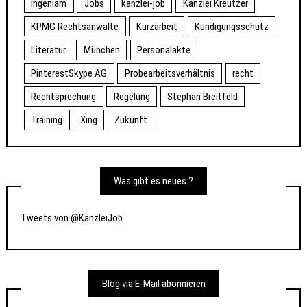
ingeniam
Jobs
kanzlei-job
Kanzlei Kreutzer
KPMG Rechtsanwälte
Kurzarbeit
Kündigungsschutz
Literatur
München
Personalakte
PinterestSkype AG
Probearbeitsverhältnis
recht
Rechtsprechung
Regelung
Stephan Breitfeld
Training
Xing
Zukunft
Was gibt es neues ?
Tweets von @KanzleiJob
Blog via E-Mail abonnieren