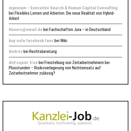
ingeniam – Executive Search & Human Capital Consulting
bei
Flexibles Lernen und Arbeiten: Die neue Realität von Hybrid-
Arbeit
Honoro@email.de
bei
Fachschaften Jura – in Deutschland
buy safe facebook fans
bei
Wiki
Andres
bei
Rechtsberatung
dvd copier free
bei
Freistellung von Zeitarbeitnehmern bei
Plusstunden – Risikoverlagerung von Nichteinsatz auf
Zeitarbeitnehmer zulässig?