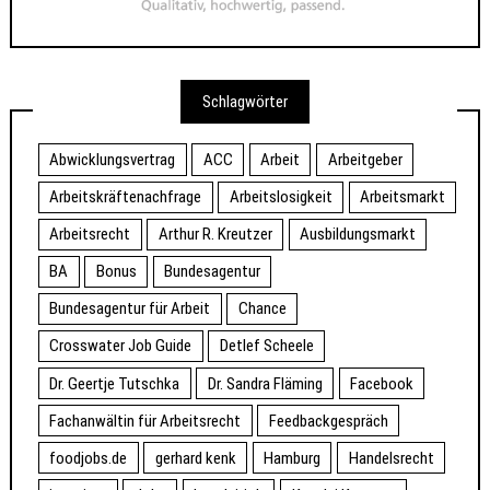
Schlagwörter
Abwicklungsvertrag
ACC
Arbeit
Arbeitgeber
Arbeitskräftenachfrage
Arbeitslosigkeit
Arbeitsmarkt
Arbeitsrecht
Arthur R. Kreutzer
Ausbildungsmarkt
BA
Bonus
Bundesagentur
Bundesagentur für Arbeit
Chance
Crosswater Job Guide
Detlef Scheele
Dr. Geertje Tutschka
Dr. Sandra Fläming
Facebook
Fachanwältin für Arbeitsrecht
Feedbackgespräch
foodjobs.de
gerhard kenk
Hamburg
Handelsrecht