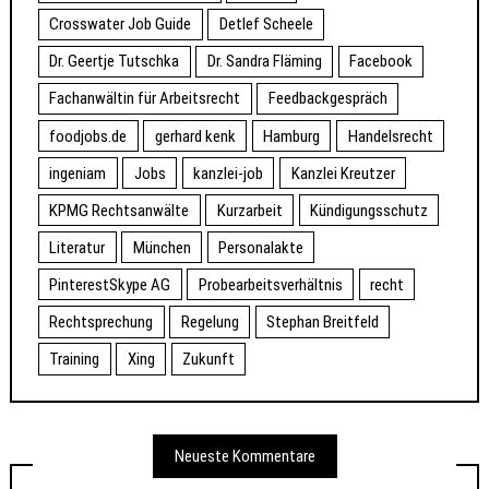
Crosswater Job Guide
Detlef Scheele
Dr. Geertje Tutschka
Dr. Sandra Fläming
Facebook
Fachanwältin für Arbeitsrecht
Feedbackgespräch
foodjobs.de
gerhard kenk
Hamburg
Handelsrecht
ingeniam
Jobs
kanzlei-job
Kanzlei Kreutzer
KPMG Rechtsanwälte
Kurzarbeit
Kündigungsschutz
Literatur
München
Personalakte
PinterestSkype AG
Probearbeitsverhältnis
recht
Rechtsprechung
Regelung
Stephan Breitfeld
Training
Xing
Zukunft
Neueste Kommentare